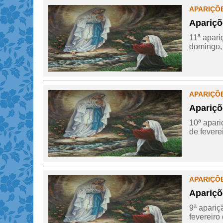
APARIÇÕ
Apariçõ
11ª apari
domingo, 
APARIÇÕ
Apariçõ
10ª apari
de feverei
APARIÇÕ
Apariçõ
9ª apariç
fevereiro 