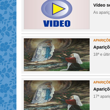
Vídeo s
As apariç
APARIÇÕ
Apariçõ
18ª e últi
APARIÇÕ
Apariçõ
17ª apariç