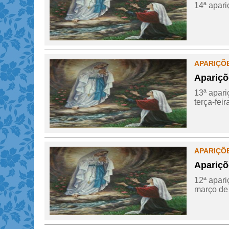
14ª apari
APARIÇÕ
Apariçõ
13ª apari
terça-feir
APARIÇÕ
Apariçõ
12ª apari
março de 