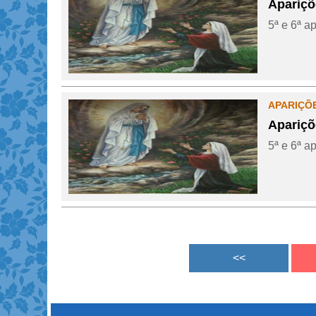
Apariçõ
5ª e 6ª ap
APARIÇÕ
Apariçõ
5ª e 6ª ap