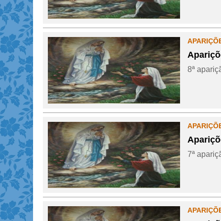
APARIÇÕ
Apariçõ
8ª apariçã
APARIÇÕ
Apariçõ
7ª apariç
APARIÇÕ