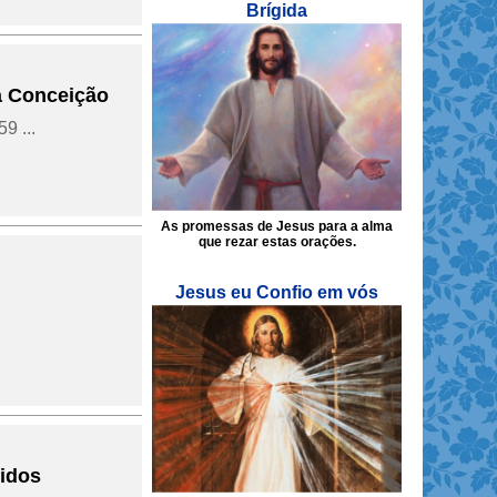
Brígida
a Conceição
9 ...
As promessas de Jesus para a alma
que rezar estas orações.
Jesus eu Confio em vós
idos