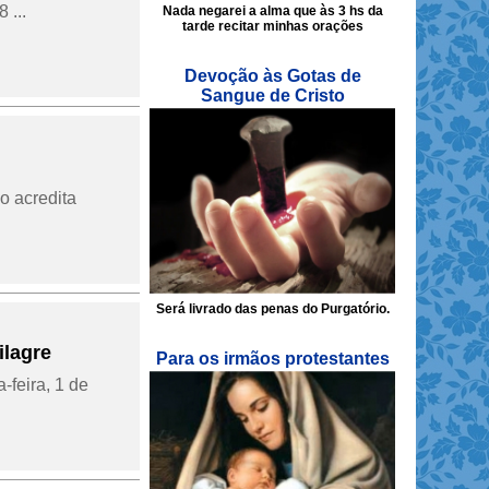
 ...
Nada negarei a alma que às 3 hs da
tarde recitar minhas orações
Devoção às Gotas de
Sangue de Cristo
o acredita
Será livrado das penas do Purgatório.
ilagre
Para os irmãos protestantes
-feira, 1 de