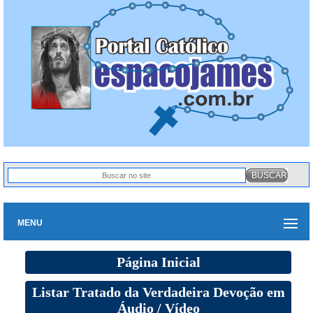
MENU
Página Inicial
Listar Tratado da Verdadeira Devoção em
Áudio / Vídeo