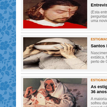
Entrevi
(Esta ent
perguntas
uma novid
ESTIGMAS
Santos 
Nasciment
extática,
perto de 
ESTIGMAS
As esti
36 anos
A maioria
sofreu du