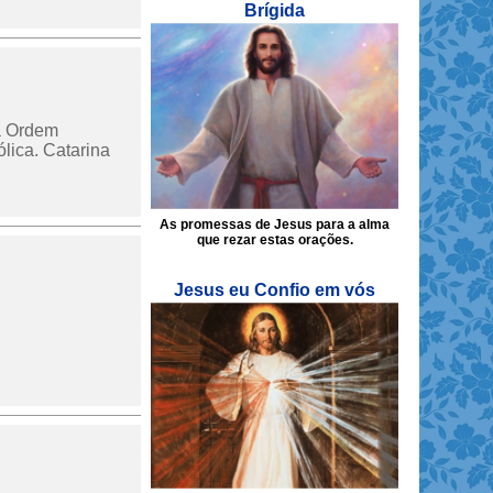
Brígida
da Ordem
lica. Catarina
As promessas de Jesus para a alma
que rezar estas orações.
Jesus eu Confio em vós