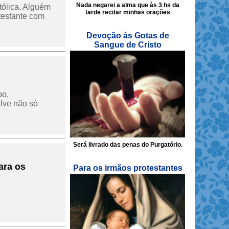
Nada negarei a alma que às 3 hs da
tólica. Alguém
tarde recitar minhas orações
testante com
Devoção às Gotas de
Sangue de Cristo
po,
olve não só
Será livrado das penas do Purgatório.
ara os
Para os irmãos protestantes