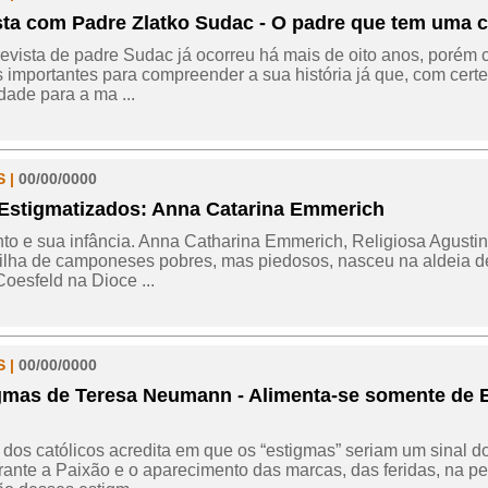
sta com Padre Zlatko Sudac - O padre que tem uma c
revista de padre Sudac já ocorreu há mais de oito anos, porém
 importantes para compreender a sua história já que, com certez
ade para a ma ...
 |
00/00/0000
Estigmatizados: Anna Catarina Emmerich
o e sua infância. Anna Catharina Emmerich, Religiosa Agustin
 filha de camponeses pobres, mas piedosos, nasceu na aldeia 
Coesfeld na Dioce ...
 |
00/00/0000
gmas de Teresa Neumann - Alimenta-se somente de E
 dos católicos acredita em que os “estigmas” seriam um sinal
rante a Paixão e o aparecimento das marcas, das feridas, na pe