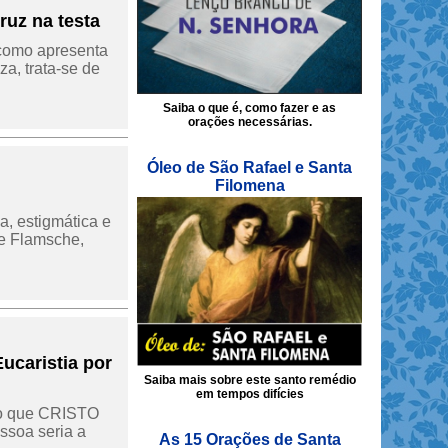
ruz na testa
 como apresenta
a, trata-se de
Saiba o que é, como fazer e as
orações necessárias.
Óleo de São Rafael e Santa
Filomena
a, estigmática e
de Flamsche,
ucaristia por
Saiba mais sobre este santo remédio
em tempos difícies
 do que CRISTO
ssoa seria a
As 15 Orações de Santa