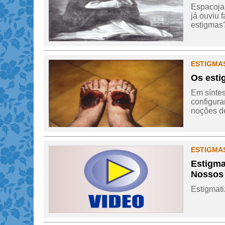
Espacoja
já ouviu 
estigmas?
ESTIGMAS
Os esti
Em síntes
configura
noções de
ESTIGMAS
Estigma
Nossos
Estigmati