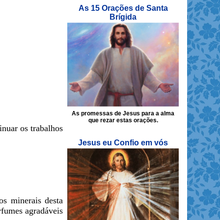
As 15 Orações de Santa
Brígida
As promessas de Jesus para a alma
que rezar estas orações.
inuar os trabalhos
Jesus eu Confio em vós
os minerais desta
rfumes agradáveis