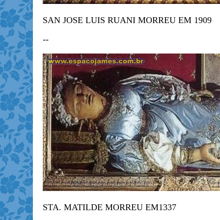
SAN JOSE LUIS RUANI MORREU EM 1909
--
STA. MATILDE MORREU EM1337