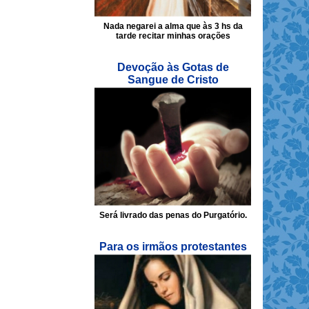
Nada negarei a alma que às 3 hs da
tarde recitar minhas orações
Devoção às Gotas de
Sangue de Cristo
Será livrado das penas do Purgatório.
Para os irmãos protestantes