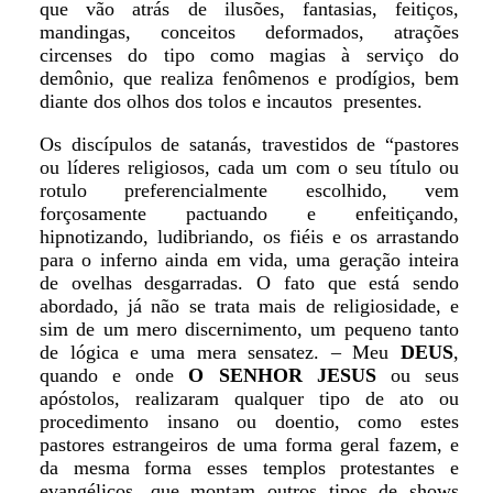
que vão atrás de ilusões, fantasias, feitiços,
mandingas, conceitos deformados, atrações
circenses do tipo como magias à serviço do
demônio, que realiza fenômenos e prodígios, bem
diante dos olhos dos tolos e incautos presentes.
Os discípulos de satanás, travestidos de “pastores
ou líderes religiosos, cada um com o seu título ou
rotulo preferencialmente escolhido, vem
forçosamente pactuando e enfeitiçando,
hipnotizando, ludibriando, os fiéis e os arrastando
para o inferno ainda em vida, uma geração inteira
de ovelhas desgarradas. O fato que está sendo
abordado, já não se trata mais de religiosidade, e
sim de um mero discernimento, um pequeno tanto
de lógica e uma mera sensatez. – Meu
DEUS
,
quando e onde
O SENHOR JESUS
ou seus
apóstolos, realizaram qualquer tipo de ato ou
procedimento insano ou doentio, como estes
pastores estrangeiros de uma forma geral fazem, e
da mesma forma esses templos protestantes e
evangélicos, que montam outros tipos de shows