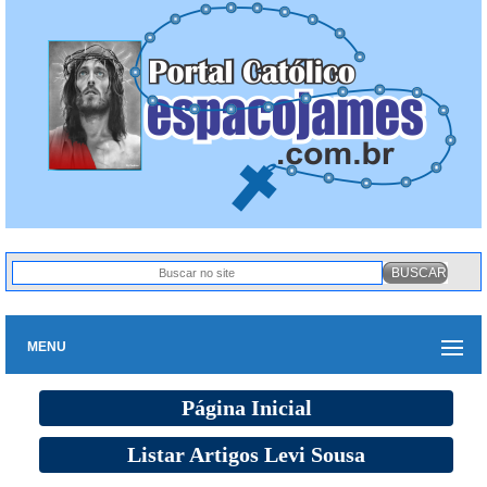
MENU
Página Inicial
Listar Artigos Levi Sousa