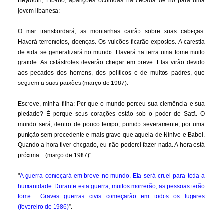
Beyrouth, Líbano, aparições ocorridas na década de 80 para uma
jovem libanesa:
O mar transbordará, as montanhas cairão sobre suas cabeças.
Haverá terremotos, doenças. Os vulcões ficarão expostos. A carestia
de vida se generalizará no mundo. Haverá na terra uma fome muito
grande. As catástrofes deverão chegar em breve. Elas virão devido
aos pecados dos homens, dos políticos e de muitos padres, que
seguem a suas paixões (março de 1987).
Escreve, minha filha: Por que o mundo perdeu sua clemência e sua
piedade? É porque seus corações estão sob o poder de Satã. O
mundo será, dentro de pouco tempo, punido severamente, por uma
punição sem precedente e mais grave que aquela de Nínive e Babel.
Quando a hora tiver chegado, eu não poderei fazer nada. A hora está
próxima... (março de 1987)".
"
A guerra começará em breve no mundo. Ela será cruel para toda a
humanidade. Durante esta guerra, muitos morrerão, as pessoas terão
fome... Graves guerras civis começarão em todos os lugares
(fevereiro de 1986)
”.