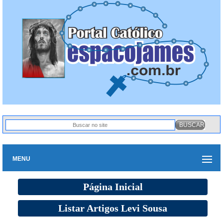
MENU
Página Inicial
Listar Artigos Levi Sousa