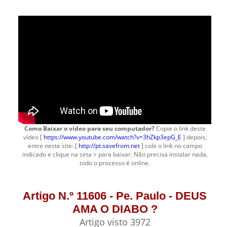
Como Baixar o vídeo para seu computador?
Copie o link deste
vídeo [
https://www.youtube.com/watch?v=3hZkp3epG_E
] depois,
entre neste site: [
http://pt.savefrom.net
] cole o link no campo
indicado e clique na seta > para baixar. Não precisa instalar nada,
todo o processo é online.
Artigo N.º 11606 - Pe. Paulo - DEUS
AMA O DIABO ?
Artigo visto 3972