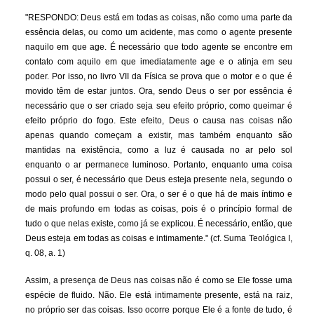
"RESPONDO: Deus está em todas as coisas, não como uma parte da
essência delas, ou como um acidente, mas como o agente presente
naquilo em que age. É necessário que todo agente se encontre em
contato com aquilo em que imediatamente age e o atinja em seu
poder. Por isso, no livro VII da Física se prova que o motor e o que é
movido têm de estar juntos. Ora, sendo Deus o ser por essência é
necessário que o ser criado seja seu efeito próprio, como queimar é
efeito próprio do fogo. Este efeito, Deus o causa nas coisas não
apenas quando começam a existir, mas também enquanto são
mantidas na existência, como a luz é causada no ar pelo sol
enquanto o ar permanece luminoso. Portanto, enquanto uma coisa
possui o ser, é necessário que Deus esteja presente nela, segundo o
modo pelo qual possui o ser. Ora, o ser é o que há de mais íntimo e
de mais profundo em todas as coisas, pois é o princípio formal de
tudo o que nelas existe, como já se explicou. É necessário, então, que
Deus esteja em todas as coisas e intimamente." (cf. Suma Teológica I,
q. 08, a. 1)
Assim, a presença de Deus nas coisas não é como se Ele fosse uma
espécie de fluido. Não. Ele está intimamente presente, está na raiz,
no próprio ser das coisas. Isso ocorre porque Ele é a fonte de tudo, é