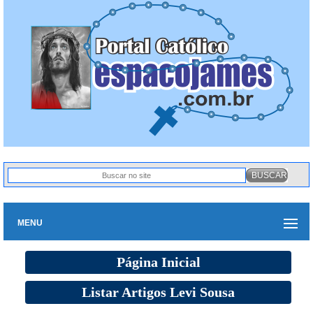
MENU
Página Inicial
Listar Artigos Levi Sousa