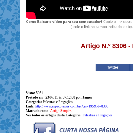
Como Baixar o vídeo para seu computador?
Copie o link deste
] cole o link no campo indicado e cliq
Artigo N.º 8306 
Twitter
Visto:
5051
Postado em:
23/07/11 às 07:12:08 por:
James
Categoria:
Palestras e Pregações
Link:
http://www.espacojames.com.br/?cat=195&id=8306
Marcado como:
Artigo Simples
Ver todos os artigos desta Categoria:
Palestras e Pregações