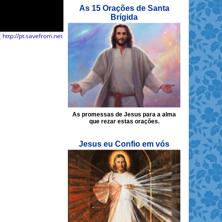
As 15 Orações de Santa
Brígida
 [
http://pt.savefrom.net
As promessas de Jesus para a alma
que rezar estas orações.
Jesus eu Confio em vós