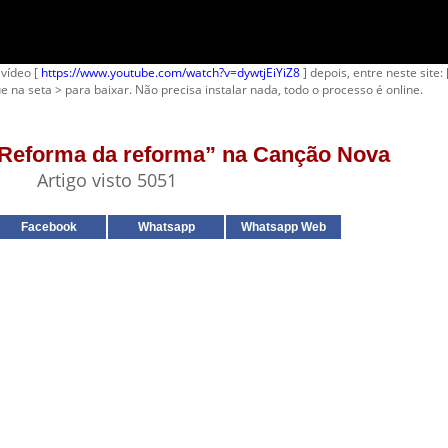
 vídeo [
https://www.youtube.com/watch?v=dywtjEiYiZ8
] depois, entre neste site:
ue na seta > para baixar. Não precisa instalar nada, todo o processo é online.
- Reforma da reforma” na Canção Nova
Artigo visto 5051
Facebook
Whatsapp
Whatsapp Web