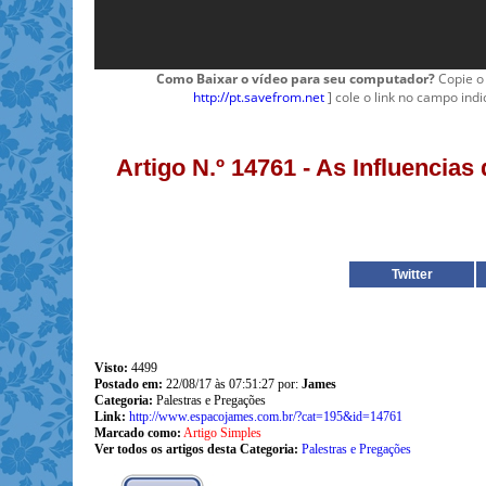
Como Baixar o vídeo para seu computador?
Copie o 
http://pt.savefrom.net
] cole o link no campo indi
Artigo N.º 14761 - As Influencia
Twitter
Visto:
4499
Postado em:
22/08/17 às 07:51:27 por:
James
Categoria:
Palestras e Pregações
Link:
http://www.espacojames.com.br/?cat=195&id=14761
Marcado como:
Artigo Simples
Ver todos os artigos desta Categoria:
Palestras e Pregações