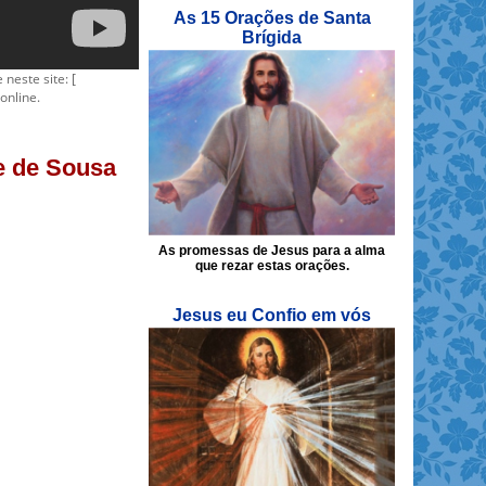
As 15 Orações de Santa
Brígida
 neste site: [
online.
te de Sousa
As promessas de Jesus para a alma
que rezar estas orações.
Jesus eu Confio em vós