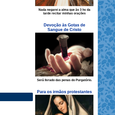
Nada negarei a alma que às 3 hs da
tarde recitar minhas orações
Devoção às Gotas de
Sangue de Cristo
Será livrado das penas do Purgatório.
Para os irmãos protestantes