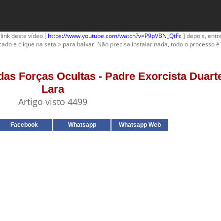
link deste vídeo [
https://www.youtube.com/watch?v=P9pVBN_QtFc
] depois, entre
cado e clique na seta > para baixar. Não precisa instalar nada, todo o processo é 
s das Forças Ocultas - Padre Exorcista Duar
Lara
Artigo visto 4499
Facebook
Whatsapp
Whatsapp Web