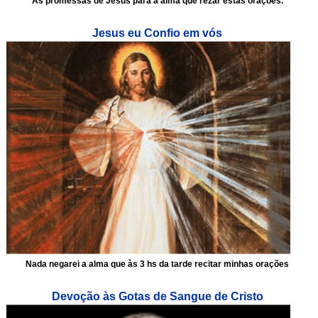
As promessas de Jesus para a alma que rezar estas orações.
Jesus eu Confio em vós
Nada negarei a alma que às 3 hs da tarde recitar minhas orações
Devoção às Gotas de Sangue de Cristo