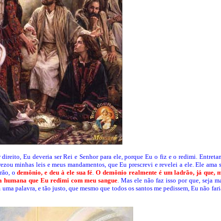
direito, Eu deveria ser Rei e Senhor para ele, porque Eu o fiz e o redimi. Entreta
ezou minhas leis e meus mandamentos, que Eu prescrevi e revelei a ele. Ele ama s
rão, o
demônio, e deu à ele sua fé
.
O demônio realmente é um ladrão, já que, 
alma humana que Eu redimi com meu sangue
. Mas ele não faz isso por que, seja 
 uma palavra, e tão justo, que mesmo que todos os santos me pedissem, Eu não fari