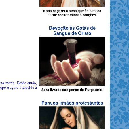
Nada negarei a alma que às 3 hs da
tarde recitar minhas orações
Devoção às Gotas de
Sangue de Cristo
na morte. Desde então,
rpo é agora oferecido a
Será livrado das penas do Purgatório.
Para os irmãos protestantes