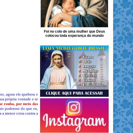
Foi no colo de uma mulher que Deus
colocou toda esperança do mundo
nto, agora ele quebrou e
ua própria vontade e se
me rouba, por meio das
mais poderoso do que eu,
a a menor coisa contra a