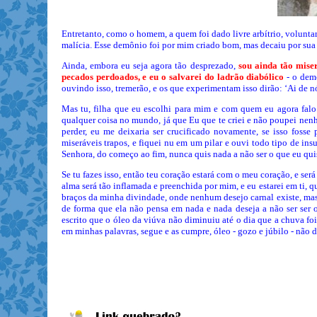
Entretanto, como o homem, a quem foi dado livre arbítrio, volunt
malícia. Esse demônio foi por mim criado bom, mas decaiu por sua v
Ainda, embora eu seja agora tão desprezado,
sou ainda tão mise
pecados perdoados, e eu o salvarei do ladrão diabólico
- o dem
ouvindo isso, tremerão, e os que experimentam isso dirão: ‘Ai de n
Mas tu, filha que eu escolhi para mim e com quem eu agora falo
qualquer coisa no mundo, já que Eu que te criei e não poupei ne
perder, eu me deixaria ser crucificado novamente, se isso fosse
miseráveis trapos, e fiquei nu em um pilar e ouvi todo tipo de i
Senhora, do começo ao fim, nunca quis nada a não ser o que eu qui
Se tu fazes isso, então teu coração estará com o meu coração, e s
alma será tão inflamada e preenchida por mim, e eu estarei em ti, 
braços da minha divindade, onde nenhum desejo carnal existe, mas s
de forma que ela não pensa em nada e nada deseja a não ser ser 
escrito que o óleo da viúva não diminuiu até o dia que a chuva foi
em minhas palavras, segue e as cumpre, óleo - gozo e júbilo - não d