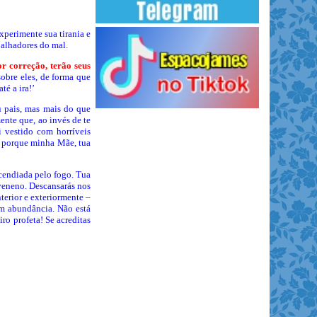
perimente sua tirania e
balhadores do mal.
r correção, terão seus
obre eles, de forma que
é a ira!’
u pais, mas mais do que
nte que, ao invés de te
i vestido com horríveis
, porque minha Mãe, tua
ncendiada pelo fogo. Tua
 veneno. Descansarás nos
terior e exteriormente –
em abundância. Não está
ro profeta! Se acreditas