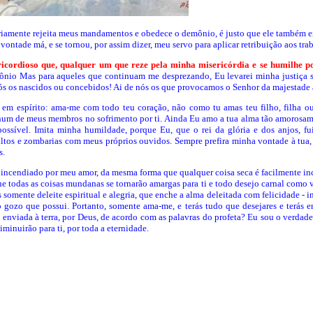
ariamente rejeita meus mandamentos e obedece o demônio, é justo que ele também ex
ontade má, e se tornou, por assim dizer, meu servo para aplicar retribuição aos tra
ricordioso que, qualquer um que reze pela minha misericórdia e se humilhe po
ônio Mas para aqueles que continuam me desprezando, Eu levarei minha justiça s
ós os nascidos ou concebidos! Ai de nós os que provocamos o Senhor da majestade at
 em espírito: ama-me com todo teu coração, não como tu amas teu filho, filha o
nhum de meus membros no sofrimento por ti. Ainda Eu amo a tua alma tão amorosame
 possível. Imita minha humildade, porque Eu, que o rei da glória e dos anjos, fu
nsultos e zombarias com meus próprios ouvidos. Sempre prefira minha vontade à tua
s.
erá incendiado por meu amor, da mesma forma que qualquer coisa seca é facilmente i
que todas as coisas mundanas se tornarão amargas para ti e todo desejo carnal como
omente deleite espiritual e alegria, que enche a alma deleitada com felicidade - in
o gozo que possui. Portanto, somente ama-me, e terás tudo que desejares e terás 
 enviada à terra, por Deus, de acordo com as palavras do profeta? Eu sou o verdadei
iminuirão para ti, por toda a eternidade.