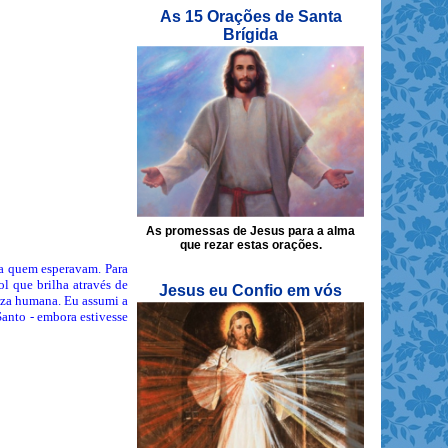
As 15 Orações de Santa
Brígida
As promessas de Jesus para a alma
que rezar estas orações.
 a quem esperavam. Para
l que brilha através de
Jesus eu Confio em vós
reza humana. Eu assumi a
anto - embora estivesse