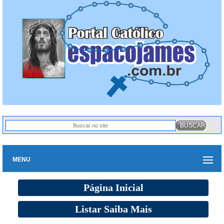
MENU
Página Inicial
Listar Saiba Mais