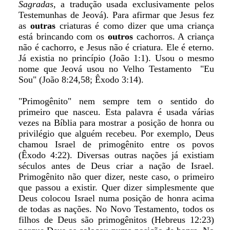
Sagradas
, a tradução usada exclusivamente pelos
Testemunhas de Jeová). Para afirmar que Jesus fez
as
outras
criaturas é como dizer que uma criança
está brincando com os
outros
cachorros. A criança
não é cachorro, e Jesus não é criatura. Ele é eterno.
Já existia no princípio (João 1:1). Usou o mesmo
nome que Jeová usou no Velho Testamento ­ "Eu
Sou" (João 8:24,58; Êxodo 3:14).
"Primogênito" nem sempre tem o sentido do
primeiro que nasceu. Esta palavra é usada várias
vezes na Bíblia para mostrar a posição de honra ou
privilégio que alguém recebeu. Por exemplo, Deus
chamou Israel de primogênito entre os povos
(Êxodo 4:22). Diversas outras nações já existiam
séculos antes de Deus criar a nação de Israel.
Primogênito não quer dizer, neste caso, o primeiro
que passou a existir. Quer dizer simplesmente que
Deus colocou Israel numa posição de honra acima
de todas as nações. No Novo Testamento, todos os
filhos de Deus são primogênitos (Hebreus 12:23)