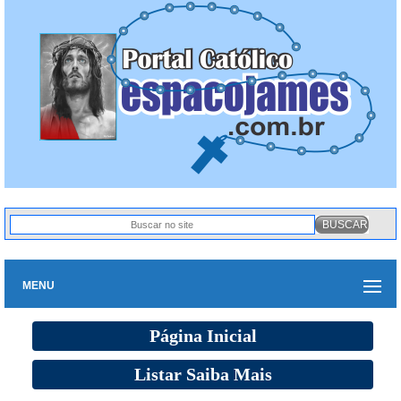
MENU
Página Inicial
Listar Saiba Mais