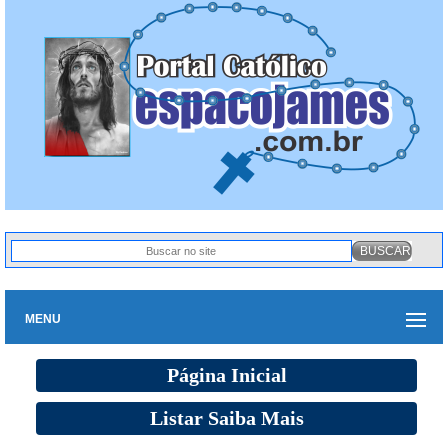
MENU
Página Inicial
Listar Saiba Mais