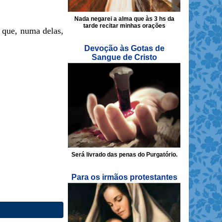
Nada negarei a alma que às 3 hs da
tarde recitar minhas orações
, que, numa delas,
Devoção às Gotas de
Sangue de Cristo
Será livrado das penas do Purgatório.
Para os irmãos protestantes