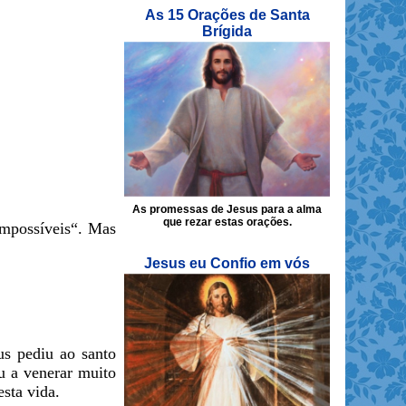
As 15 Orações de Santa
Brígida
As promessas de Jesus para a alma
que rezar estas orações.
impossíveis“. Mas
Jesus eu Confio em vós
us pediu ao santo
u a venerar muito
sta vida.