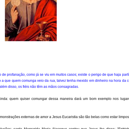
e profanação, como já se viu em muitos casos; existe o perigo de que haja part
do a que quem comunga veio da rua, talvez tenha mexido em dinheiro na hora da co
além disso, os fiéis não têm as mãos consagradas.
 ainda: quem quiser comungar dessa maneira dará um bom exemplo nos lug
demonstrações externas de amor a Jesus Eucaristia são tão belas como estar limpos