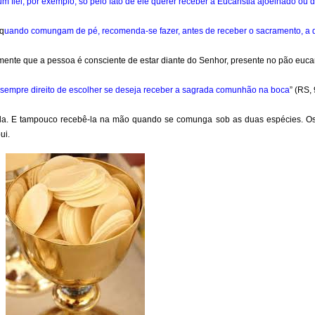
 fiel, por exemplo, só pelo fato de ele querer receber a Eucaristia ajoelhado ou 
“q
uando comungam de pé, recomenda-se fazer, antes de receber o sacramento, a 
mente que a pessoa é consciente de estar diante do Senhor, presente no pão eucar
m sempre direito de escolher se deseja receber a sagrada comunhão na boca
” (RS,
bula. E tampouco recebê-la na mão quando se comunga sob as duas espécies. 
ui.