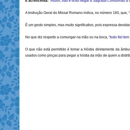
E acrescenta:
“
Assim, não é lícito negar a Sagrada Comunhão a um
A Instrução Geral do Missal Romano indica, no número 160, que, 
É um gesto simples, mas muito significativo, pois expressa devida
No que diz respeito a comungar na mão ou na boca, “
todo fiel te
O que não está permitido é tomar a Hóstia diretamente da âm
usados como pinças para pegar a hóstia da mão de quem a distrib