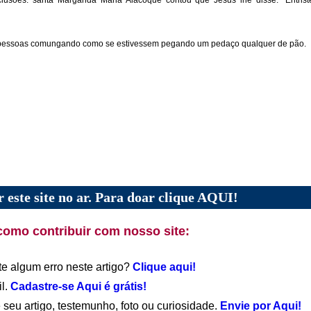
clusões: santa Margarida Maria Alacoque contou que Jesus lhe disse: “Entris
r as pessoas comungando como se estivessem pegando um pedaço qualquer de pão.
 este site no ar. Para doar clique AQUI!
como contribuir com nosso site:
te algum erro neste artigo?
Clique aqui!
il.
Cadastre-se Aqui é grátis!
 seu artigo, testemunho, foto ou curiosidade.
Envie por Aqui!