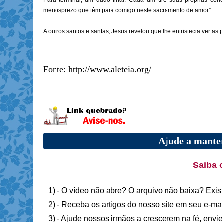
Para terminar, um dado final. Cada um tire suas próprias con
menosprezo que têm para comigo neste sacramento de amor”.
A outros santos e santas, Jesus revelou que lhe entristecia ve
Fonte: http://www.aleteia.org/
Ajude a manter
Saiba 
1) - O vídeo não abre? O arquivo não baixa? Exis
2) - Receba os artigos do nosso site em seu e-ma
3) - Ajude nossos irmãos a crescerem na fé, envie