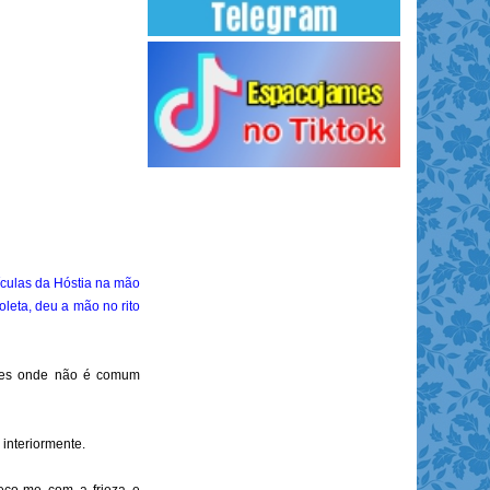
ículas da Hóstia na mão
leta, deu a mão no rito
ares onde não é comum
 interiormente.