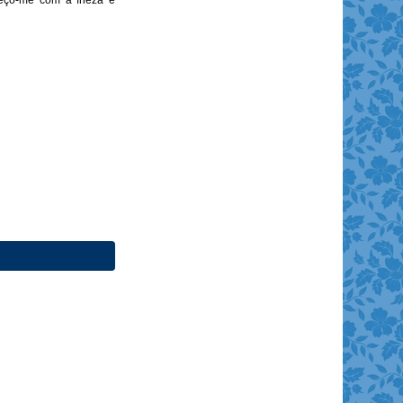
teço-me com a frieza e