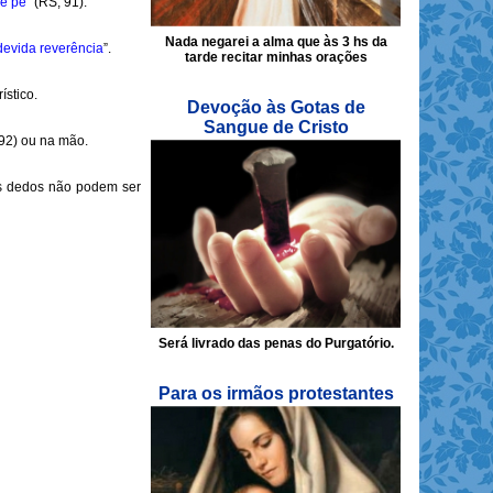
de pé
” (RS, 91).
Nada negarei a alma que às 3 hs da
devida reverência
”.
tarde recitar minhas orações
ístico.
Devoção às Gotas de
Sangue de Cristo
 92) ou na mão.
Os dedos não podem ser
Será livrado das penas do Purgatório.
Para os irmãos protestantes