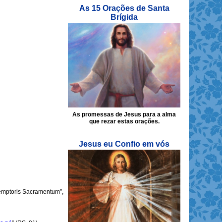
As 15 Orações de Santa
Brígida
As promessas de Jesus para a alma
que rezar estas orações.
Jesus eu Confio em vós
demptoris Sacramentum”,