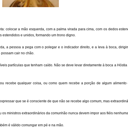
a: colocar a mão esquerda, com a palma virada para cima, com os dedos estend
s estendidos e unidos, formando um trono digno.
, a pessoa a pega com o polegar e o indicador direito, e a leva à boca, diri
s possam cair no chão.
íveis partículas que tenham caído. Não se deve levar diretamente à boca a Hóstia
recebe qualquer coisa, ou como quem recebe a porção de algum alimento q
expressar que se é consciente de que não se recebe algo comum, mas extraordinár
 ou os ministros extraordinários da comunhão nunca devem impor aos fiéis nenhu
ambém é válido comungar em pé e na mão.