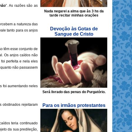
não
”. As razões são as
Nada negarei a alma que às 3 hs da
tarde recitar minhas orações
percebem a natureza das
Devoção às Gotas de
ale tanto para os anjos
Sangue de Cristo
ão têm esse conjunto de
l. Os anjos caídos não
oi perfeita e nela eles
enquanto não passassem
us foi aumentando neles
Será livrado das penas do Purgatório.
 obstinados rejeitaram
Para os irmãos protestantes
aídos teria continuado
jeto da sua predileção,