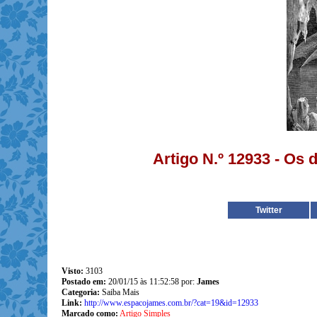
Artigo N.º 12933 - Os
Twitter
Visto:
3103
Postado em:
20/01/15 às 11:52:58 por:
James
Categoria:
Saiba Mais
Link:
http://www.espacojames.com.br/?cat=19&id=12933
Marcado como:
Artigo Simples