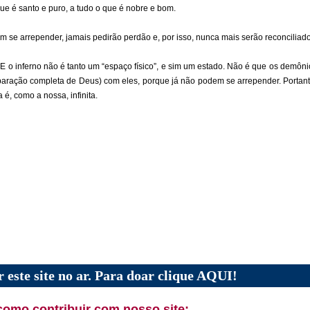
que é santo e puro, a tudo o que é nobre e bom.
 se arrepender, jamais pedirão perdão e, por isso, nunca mais serão reconcilia
. E o inferno não é tanto um “espaço físico”, e sim um estado. Não é que os demôni
separação completa de Deus) com eles, porque já não podem se arrepender. Porta
 é, como a nossa, infinita.
 este site no ar. Para doar clique AQUI!
como contribuir com nosso site: