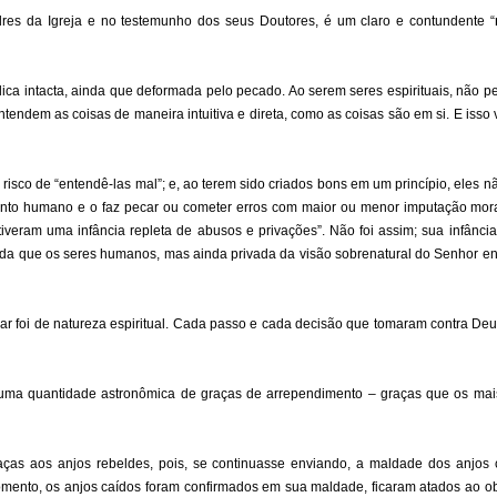
res da Igreja e no testemunho dos seus Doutores, é um claro e contundente “
ca intacta, ainda que deformada pelo pecado. Ao serem seres espirituais, não 
endem as coisas de maneira intuitiva e direta, como as coisas são em si. E isso v
risco de “entendê-las mal”; e, ao terem sido criados bons em um princípio, eles n
ento humano e o faz pecar ou cometer erros com maior ou menor imputação mora
ram uma infância repleta de abusos e privações”. Não foi assim; sua infância f
da que os seres humanos, mas ainda privada da visão sobrenatural do Senhor 
elar foi de natureza espiritual. Cada passo e cada decisão que tomaram contra De
ma quantidade astronômica de graças de arrependimento – graças que os mais
s aos anjos rebeldes, pois, se continuasse enviando, a maldade dos anjos c
ento, os anjos caídos foram confirmados em sua maldade, ficaram atados ao ob