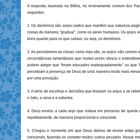
A resposta, baseada na Bíblia, no ensinamento comum dos Pad
seguintes:
1. Os demônios são anjos caídos que mantêm sua natureza angéli
coisas de maneira “gradual”, como os seres humanos. Os anjos ent
bons quanto para os que caíram, ou seja, os demônios.
2. Ao perceberem as coisas como elas são, os anjos não correm o 
circunstâncias lamentáveis que muitas vezes ofusca o entendim
podem alegar que “foram educados inadequadamente” ou que “tive
percebiam a presença de Deus de uma maneira muito mais eleva
por uma provação.
3. A série de escolhas e decisões que levaram os anjos a se reb
o ódio, a raiva e a soberba.
4. Deus enviou a cada anjo que estava em processo de queda u
repetidamente, de maneira proporcional e crescente.
5. Chegou o momento em que Deus deixou de enviar estas graça
crescendo, fazendo-os cometer muitos outros pecados. Nesse mom