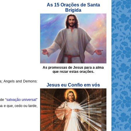
As 15 Orações de Santa
Brígida
As promessas de Jesus para a alma
que rezar estas orações.
ea; Angels and Demons:
Jesus eu Confio em vós
de “
salvação universal
”
a e que, cedo ou tarde,