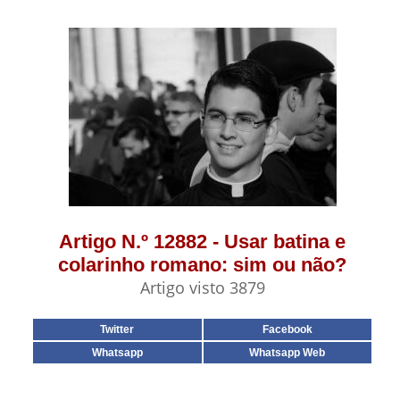
Artigo N.º 12882 - Usar batina e
colarinho romano: sim ou não?
Artigo visto 3879
Twitter
Facebook
Whatsapp
Whatsapp Web