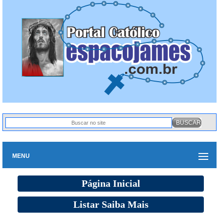
MENU
Página Inicial
Listar Saiba Mais