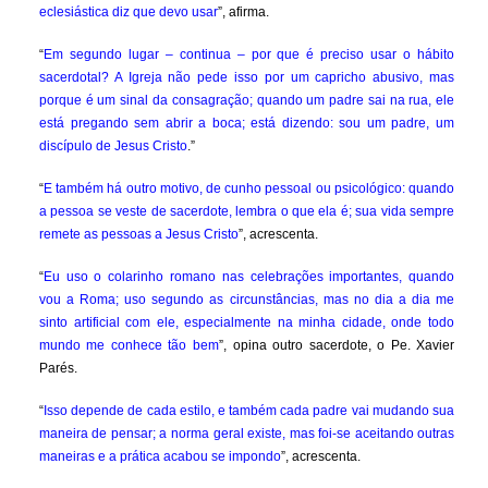
eclesiástica diz que devo usar
”, afirma.
“
Em segundo lugar – continua – por que é preciso usar o hábito
sacerdotal? A Igreja não pede isso por um capricho abusivo, mas
porque é um sinal da consagração; quando um padre sai na rua, ele
está pregando sem abrir a boca; está dizendo: sou um padre, um
discípulo de Jesus Cristo
.”
“
E também há outro motivo, de cunho pessoal ou psicológico: quando
a pessoa se veste de sacerdote, lembra o que ela é; sua vida sempre
remete as pessoas a Jesus Cristo
”, acrescenta.
“
Eu uso o colarinho romano nas celebrações importantes, quando
vou a Roma; uso segundo as circunstâncias, mas no dia a dia me
sinto artificial com ele, especialmente na minha cidade, onde todo
mundo me conhece tão bem
”, opina outro sacerdote, o Pe. Xavier
Parés.
“
Isso depende de cada estilo, e também cada padre vai mudando sua
maneira de pensar; a norma geral existe, mas foi-se aceitando outras
maneiras e a prática acabou se impondo
”, acrescenta.