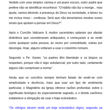
Vestido com uma simples camisa e um jeans escuro, outro padre que
prefere não se identificar reconhece: “O hábito não faz o monge... mas
ajuda; vamos diluindo a presença de Deus na sociedade, e talvez eu
me inclua nisso – confessa. Será que não deveríamos mostrar esses
sinais que ajudam a pensar em Deus?”.
Após o Concílio Vaticano II, muitos sacerdotes optaram por afastar
distintivos que consideraram antiquados, e começaram a se vestir
como qualquer outra pessoa, às vezes por comodidade, outras por
ideologia. Hoje, alguns voltaram a usar o colarinho romano.
Segundo o Pe. Xavier, “os padres têm liberdade e os bispos os
respeitam, porque não é algo substancial; por outro lado, certamente
alguns não cumpririam a norma”.
Ainda que os concílios sempre tenham falado de vestir-se com
simplicidade e decência, mais que usar um tipo de vestimenta
particular, o Magistério da Igreja oferece razões profundas sobre o
significado teológico do especialmente sagrado, e o direito canônico
estabelece a obrigação de usar o traje eclesiástico.
“
Os clérigos devem vestir um traje eclesiástico digno, segundo as