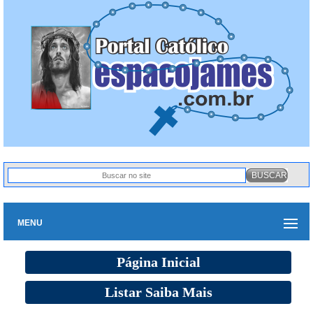
MENU
Página Inicial
Listar Saiba Mais