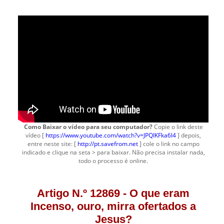
Como Baixar o vídeo para seu computador?
Copie o link deste
vídeo [
https://www.youtube.com/watch?v=JPQIKFka6l4
] depois,
entre neste site: [
http://pt.savefrom.net
] cole o link no campo
indicado e clique na seta > para baixar. Não precisa instalar nada,
todo o processo é online.
Artigo N.º 12869 - O que eram
Incenso, ouro, mirra ofertados a
Jesus?