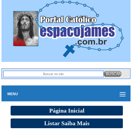
MENU
Página Inicial
Listar Saiba Mais