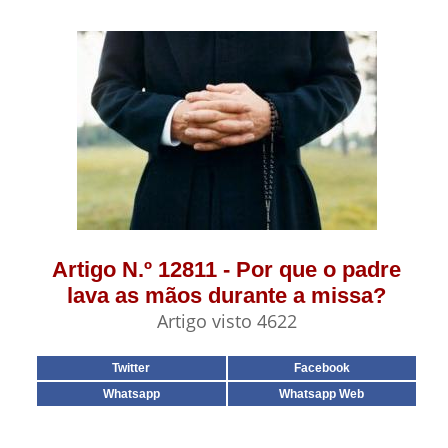
Artigo N.º 12811 - Por que o padre
lava as mãos durante a missa?
Artigo visto 4622
Twitter
Facebook
Whatsapp
Whatsapp Web