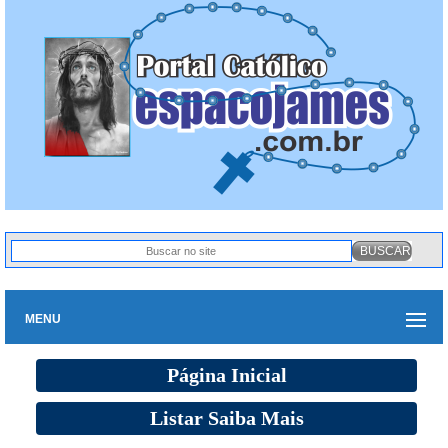
MENU
Página Inicial
Listar Saiba Mais