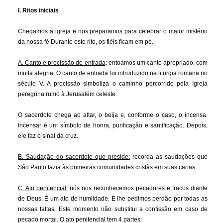
I. Ritos iniciais
Chegamos à igreja e nos preparamos para celebrar o maior mistério
da nossa fé Durante este rito, os fiéis ficam em pé.
A. Canto e procissão de entrada
: entoamos um canto apropriado, com
muita alegria. O canto de entrada foi introduzido na liturgia romana no
século V. A procissão simboliza o caminho percorrido pela Igreja
peregrina rumo à Jerusalém celeste.
O sacerdote chega ao altar, o beija e, conforme o caso, o incensa.
Incensar é um símbolo de honra, purificação e santificação. Depois,
ele faz o sinal da cruz.
B. Saudação do sacerdote que preside:
recorda as saudações que
São Paulo fazia às primeiras comunidades cristãs em suas cartas.
C. Ato penitencial:
nós nos reconhecemos pecadores e fracos diante
de Deus. É um ato de humildade. E lhe pedimos perdão por todas as
nossas faltas. Este momento não substitui a confissão em caso de
pecado mortal. O ato penitencial tem 4 partes: