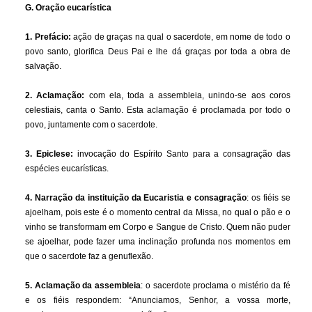
G. Oração eucarística
1. Prefácio:
ação de graças na qual o sacerdote, em nome de todo o
povo santo, glorifica Deus Pai e lhe dá graças por toda a obra de
salvação.
2. Aclamação:
com ela, toda a assembleia, unindo-se aos coros
celestiais, canta o Santo. Esta aclamação é proclamada por todo o
povo, juntamente com o sacerdote.
3. Epiclese:
invocação do Espírito Santo para a consagração das
espécies eucarísticas.
4. Narração da instituição da Eucaristia e consagração
: os fiéis se
ajoelham, pois este é o momento central da Missa, no qual o pão e o
vinho se transformam em Corpo e Sangue de Cristo. Quem não puder
se ajoelhar, pode fazer uma inclinação profunda nos momentos em
que o sacerdote faz a genuflexão.
5. Aclamação da assembleia
: o sacerdote proclama o mistério da fé
e os fiéis respondem: “Anunciamos, Senhor, a vossa morte,