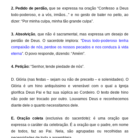
2. Pedido de perdão,
que se expressa na oração “Confesso a Deus
todo-poderoso, e a vós, irmãos...” e no gesto de bater no peito, ao
dizer: “Por minha culpa, minha tão grande culpa”.
3. Absolvição
, que não é sacramental, mas expressa um desejo de
perdão de Deus. O sacerdote implora: “
Deus todo-poderoso tenha
compaixão de nós, perdoe os nossos pecados e nos conduza à vida
eterna
”. O povo responde, dizendo: “Amém”.
4. Petição:
“Senhor, tende piedade de nós”.
D. Glória (nas festas – sejam ou não de preceito – e solenidades). O
Glória é um hino antiquíssimo e venerável com o qual a Igreja
glorifica Deus Pai e faz sua súplica ao Cordeiro. O texto deste hino
não pode ser trocado por outro. Louvamos Deus e reconhecemos
diante dele o quanto necessitamos dele.
E. Oração coleta
(exclusiva do sacerdote): é uma oração que
expressa o caráter da celebração. É a oração que o padre, em nome
de todos, faz ao Pai. Nela, são agrupadas ou recolhidas as
necessidades de toda a assembleia.