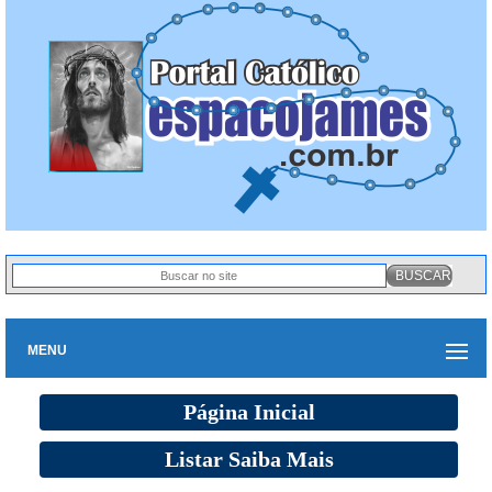
MENU
Página Inicial
Listar Saiba Mais