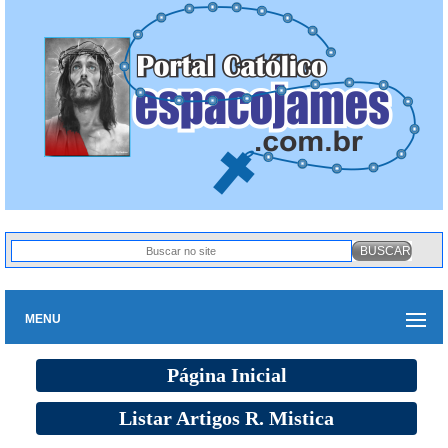
MENU
Página Inicial
Listar Artigos R. Mistica