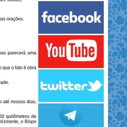
as orações.
 mas parecerá uma
 que o fato é obra
dade.
 até nossos dias,
50 quilômetros de
elizmente, o Bispo