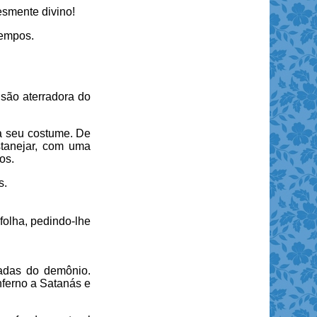
esmente divino!
tempos.
isão aterradora do
ra seu costume. De
stanejar, com uma
os.
s.
folha, pedindo-lhe
ladas do demônio.
Inferno a Satanás e