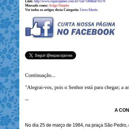
Link:
http://www.espacojames.com.br/?cat=180&id=9379
Marcado como:
Artigo Simples
Ver todos os artigos desta Categoria:
Livro Aberto
Continuação...
"Alegrai-vos, pois o Senhor está para chegar; a an
--
A CO
No dia 25 de março de 1984, na praça São Pedro,