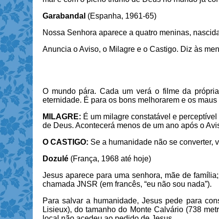
Garabandal
(Espanha, 1961-65)
Nossa Senhora aparece a quatro meninas, nascida
Anuncia o Aviso, o Milagre e o Castigo. Diz às men
O mundo pára. Cada um verá o filme da própria
eternidade. É para os bons melhorarem e os mau
MILAGRE:
É um milagre constatável e perceptível
de Deus. Acontecerá menos de um ano após o Avi
O CASTIGO:
Se a humanidade não se converter, v
Dozulé
(França, 1968 até hoje)
Jesus aparece para uma senhora, mãe de família;
chamada JNSR (em francês, “eu não sou nada”).
Para salvar a humanidade, Jesus pede para con
Lisieux), do tamanho do Monte Calvário (738 metro
local não acedeu ao pedido de Jesus.