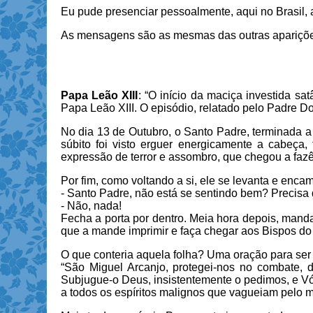
Eu pude presenciar pessoalmente, aqui no Brasil,
As mensagens são as mesmas das outras aparições:
Papa Leão XIII
: “O início da maciça investida s
Papa Leão XIII. O episódio, relatado pelo Padre 
No dia 13 de Outubro, o Santo Padre, terminada a
súbito foi visto erguer energicamente a cabeça
expressão de terror e assombro, que chegou a fazê
Por fim, como voltando a si, ele se levanta e en
- Santo Padre, não está se sentindo bem? Precisa
- Não, nada!
Fecha a porta por dentro. Meia hora depois, manda
que a mande imprimir e faça chegar aos Bispos do 
O que conteria aquela folha? Uma oração para ser r
“São Miguel Arcanjo, protegei-nos no combate,
Subjugue-o Deus, insistentemente o pedimos, e Vós,
a todos os espíritos malignos que vagueiam pelo 