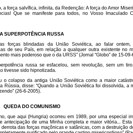
 a força salvífica, infinita, da Redenção: A força do Amor Mise
ncias! Que se manifeste para todos, no Vosso Imaculado C
A SUPERPOTÊNCIA RUSSA
s forças blindadas da União Soviética, ao falar ontem, 
nas de seu País, em relação a qualquer outra existente no
to mais poderoso que o da URSS” (Jornal “Globo” de 15-09-6
rpotência russa se esfacelou, sem revolução, sem um tiro
 tivesse sido hipnotizada.
o colapso da antiga União Soviética como a maior catástro
Rússia, disse: “Quando a União Soviética foi dissolvida, a 
zendo” (26-6-2005).
QUEDA DO COMUNISMO
, que aqui (Hungria) ocorreu em 1989, por uma especial i
 antecipação de uma Minha completa e maior vitória... Esta v
derrota das forças maçônicas e satânicas, com a destruição 
pletamente purificado pelo grande castigo misericordioso” (Pa