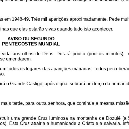
s em 1948-49. Três mil aparições aproximadamente. Pede muit
inas que elas estarão vivas quando tudo isto acontecer.
AVISO OU SEGUNDO
PENTECOSTES MUNDIAL
 vida aos olhos de Deus. Durará pouco (poucos minutos),
s se emendarem.
 em todos os lugares das aparições marianas. Todos perceberão
so.
irá o Grande Castigo, após o qual sobrará um terço da humani
 mais tarde, para outra senhora, que continua a mesma missão
struir uma grande Cruz luminosa na montanha de Dozulé (a 
s). Esta Cruz atrairia a humanidade a Cristo e a salvaria. Inf