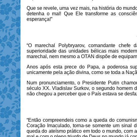
Que se revele, uma vez mais, na história do mundo,
detenha o mal! Que Ele transforme as consciê
esperança!”
“O marechal Polybryarov, comandante chefe da
superioridade das unidades bélicas mais moder
marechal, nem mesmo a OTAN dispõe de equipamen
Anos após esta prece do Papa, a poderosa supe
unicamente pela ação divina, como se toda a Nação
Num pronunciamento, o Presidente Putin chamou 
século XX. Vladislav Surkov, o segundo homem da 
não chegou a perceber que o País estava se desfa
“Então compreendeis como a queda do comunismo
Coração Imaculado, torna-se somente um sinal de
queda do ateísmo prático em todo o mundo, com a 
mal e com o pleno triunfo de Deus no mundo já com