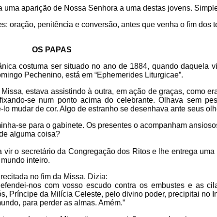
 a uma aparição de Nossa Senhora a uma destas jovens. Simpl
 oração, penitência e conversão, antes que venha o fim dos 
OS PAPAS
atânica costuma ser situado no ano de 1884, quando daquela v
Domingo Pechenino, está em “Ephemerides Liturgicae”.
 Missa, estava assistindo à outra, em ação de graças, como e
, fixando-se num ponto acima do celebrante. Olhava sem pe
-lo mudar de cor. Algo de estranho se desenhava ante seus olh
caminha-se para o gabinete. Os presentes o acompanham ansioso
 de alguma coisa?
 vir o secretário da Congregação dos Ritos e lhe entrega uma 
mundo inteiro.
ecitada no fim da Missa. Dizia:
 defendei-nos com vosso escudo contra os embustes e as ci
 Príncipe da Milícia Celeste, pelo divino poder, precipitai no 
mundo, para perder as almas. Amém.”