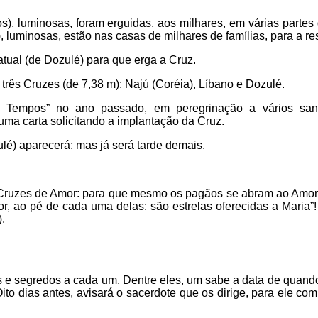
), luminosas, foram erguidas, aos milhares, em várias parte
, luminosas, estão nas casas de milhares de famílias, para a re
atual (de Dozulé) para que erga a Cruz.
 três Cruzes (de 7,38 m): Najú (Coréia), Líbano e Dozulé.
s Tempos” no ano passado, em peregrinação a vários sant
uma carta solicitando a implantação da Cruz.
lé) aparecerá; mas já será tarde demais.
 Cruzes de Amor: para que mesmo os pagãos se abram ao Amor
r, ao pé de cada uma delas: são estrelas oferecidas a Maria”!
.
e segredos a cada um. Dentre eles, um sabe a data de quando 
to dias antes, avisará o sacerdote que os dirige, para ele comu