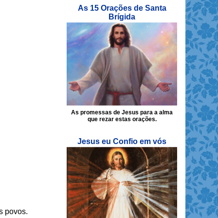
As 15 Orações de Santa
Brígida
As promessas de Jesus para a alma
que rezar estas orações.
Jesus eu Confio em vós
s povos.