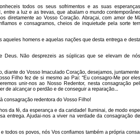
heceis todos os seus sofrimentos e as suas esperanças
l, entre a luz e as trevas, que abalam o mundo contemporâneo
amos diretamente ao Vosso Coração. Abraçai, com amor de 
iamos e consagramos, cheios de inquietude pela sorte ter
 aqueles homens e aquelas nações que desta entrega e dest
e Deus. Não desprezeis as súplicas que se elevam de nó
o, diante do Vosso Imaculado Coração, desejamos, juntamente 
osso Filho fez de si mesmo ao Pai: “Eu consagro-Me por eles
eremos unir-nos ao Nosso Redentor, nesta consagração pe
r de alcançar o perdão e de conseguir a reparação...
 à consagração redentora do Vosso Filho!
hos da fé, da esperança e da caridade! Iluminai, de modo espe
a entrega. Ajudai-nos a viver na verdade da consagração de 
 e todos os povos, nós Vos confiamos também a própria cons