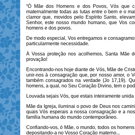
“Ó Mãe dos Homens e dos Povos, Vós que con
maternalmente todas as lutas entre o bem e o ma
clamor que, movidos pelo Espírito Santo, elev
Senhor, este nosso mundo humano, que Vos conf
homens e dos povos.
De modo especial, Vos entregamos e consagramos
particularmente necessidade.
À Vossa proteção nos acolhemos, Santa Mãe d
provação!
Encontrando-nos hoje diante de Vós, Mãe de Crist
unir-nos à consagração que, por nosso amor, o V
também consagrados na verdade (Jo 17,19). Qu
homens, a qual, no Seu Coração Divino, tem o pode
Louvada sejais Vós, que estais inteiramente unida
Mãe da Igreja, iluminai o povo de Deus nos camin
quais Vós esperais a nossa consagração e a noss
família humana do mundo contemporâneo.
Confiando-vos, ó Mãe, o mundo, todos os homens
depositando-a no Vosso Coração materno...