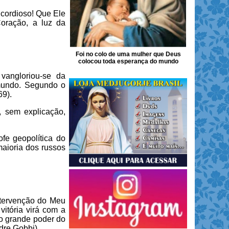
ricordioso! Que Ele
oração, a luz da
Foi no colo de uma mulher que Deus
colocou toda esperança do mundo
vangloriou-se da
 mundo. Segundo o
9).
, sem explicação,
fe geopolítica do
maioria dos russos
ntervenção do Meu
itória virá com a
do grande poder do
dre Gobbi).