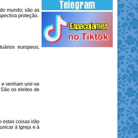
s do mundo; são as
spectiva proteção.
uários europeus,
 e venham unir-se
 São os eleitos de
estas coisas irão
nicar à Igreja e à