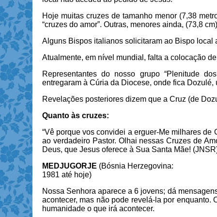
Hoje muitas cruzes de tamanho menor (7,38 metros
“cruzes do amor”. Outras, menores ainda, (73,8 cm)
Alguns Bispos italianos solicitaram ao Bispo local 
Atualmente, em nível mundial, falta a colocação de
Representantes do nosso grupo “Plenitude do
entregaram à Cúria da Diocese, onde fica Dozulé, 
Revelações posteriores dizem que a Cruz (de Dozu
Quanto às cruzes:
“Vê porque vos convidei a erguer-Me milhares de
ao verdadeiro Pastor. Olhai nessas Cruzes de Amo
Deus, que Jesus oferece à Sua Santa Mãe! (JNSR)
MEDJUGORJE
(Bósnia Herzegovina:
1981 até hoje)
Nossa Senhora aparece a 6 jovens; dá mensagens 
acontecer, mas não pode revelá-la por enquanto. Oi
humanidade o que irá acontecer.