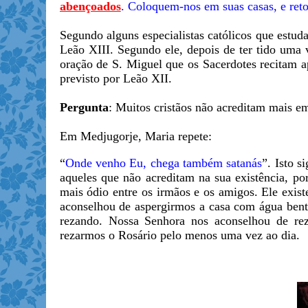
abençoados
. Coloquem-nos em suas casas, e ret
Segundo alguns especialistas católicos que estud
Leão XIII. Segundo ele, depois de ter tido uma 
oração de S. Miguel que os Sacerdotes recitam ap
previsto por Leão XII.
Pergunta
: Muitos cristãos não acreditam mais em
Em Medjugorje, Maria repete:
“
Onde venho Eu, chega também satanás
”. Isto s
aqueles que não acreditam na sua existência, por
mais ódio entre os irmãos e os amigos. Ele exis
aconselhou de aspergirmos a casa com água benta
rezando. Nossa Senhora nos aconselhou de reza
rezarmos o Rosário pelo menos uma vez ao dia.