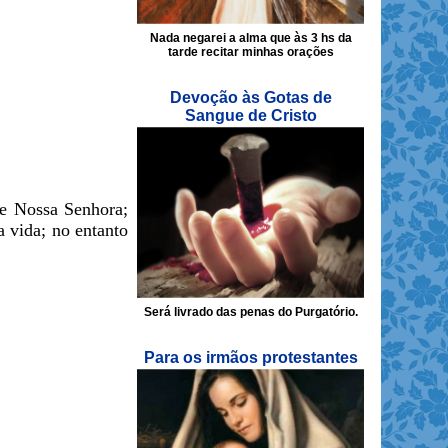
Nada negarei a alma que às 3 hs da
tarde recitar minhas orações
Devoção às Gotas de
Sangue de Cristo
de Nossa Senhora;
a vida; no entanto
Será livrado das penas do Purgatório.
Para os irmãos protestantes