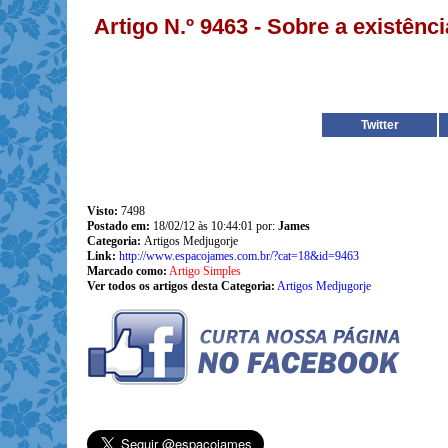
Artigo N.º 9463 - Sobre a existên
Twitter
Visto:
7498
Postado em:
18/02/12 às 10:44:01 por:
James
Categoria:
Artigos Medjugorje
Link:
http://www.espacojames.com.br/?cat=18&id=9463
Marcado como:
Artigo Simples
Ver todos os artigos desta Categoria:
Artigos Medjugorje