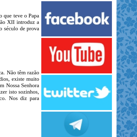
ão que teve o Papa
ão XII introduz a
 o século de prova
nca. Não têm razão
dios, existe muito
bém Nossa Senhora
er isto sozinhos,
aco. Nos diz para