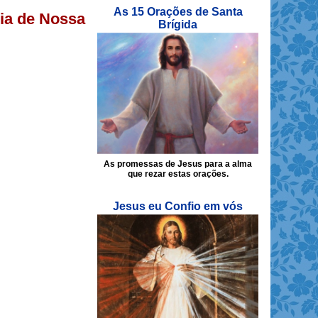
As 15 Orações de Santa
cia de Nossa
Brígida
As promessas de Jesus para a alma
que rezar estas orações.
Jesus eu Confio em vós