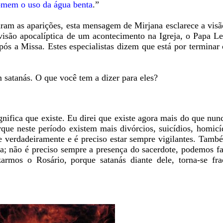
omem o uso da água benta
.”
aram as aparições, esta mensagem de Mirjana esclarece a vis
visão apocalíptica de um acontecimento na Igreja, o Papa Le
ós a Missa. Estes especialistas dizem que está por terminar
 satanás. O que você tem a dizer para eles?
ignifica que existe. Eu direi que existe agora mais do que nu
que neste período existem mais divórcios, suicídios, homicí
te verdadeiramente e é preciso estar sempre vigilantes. Tam
; não é preciso sempre a presença do sacerdote, podemos faz
rmos o Rosário, porque satanás diante dele, torna-se fr