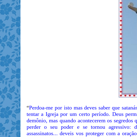
“
Perdoa-me por isto mas deves saber que satanás
tentar a Igreja por um certo período. Deus perm
demônio, mas quando acontecerem os segredos que
perder o seu poder e se tornou agressivo: de
assassinatos... deveis vos proteger com a oraçã