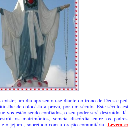
 existe; um dia apresentou-se diante do trono de Deus e ped
itiu-lhe de colocá-la a prova, por um século. Este século es
 vos estão sendo confiados, o seu poder será destruído. Já
strói os matrimônios, semeia discórdia entre os padres,
o e o jejum., sobretudo com a oração comunitária.
Levem co