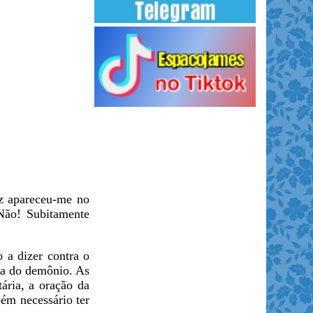
z apareceu-me no
Não! Subitamente
 a dizer contra o
ia do demônio. As
ária, a oração da
bém necessário ter