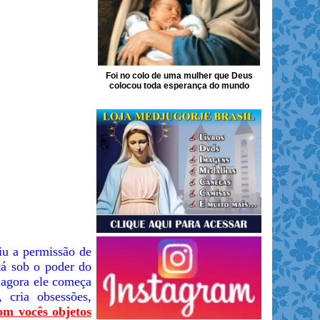
Foi no colo de uma mulher que Deus
colocou toda esperança do mundo
iu a permissão de
tá sob o poder do
 agora ele começa
 cria obsessões,
m vocês objetos