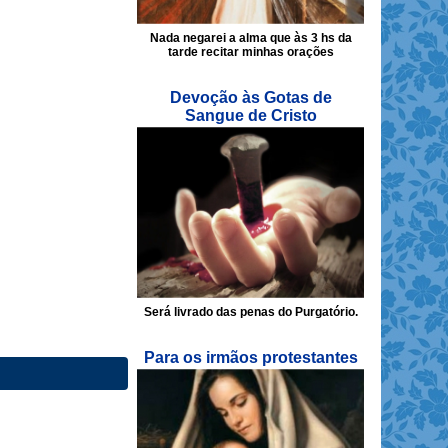
Nada negarei a alma que às 3 hs da
tarde recitar minhas orações
Devoção às Gotas de
Sangue de Cristo
Será livrado das penas do Purgatório.
Para os irmãos protestantes