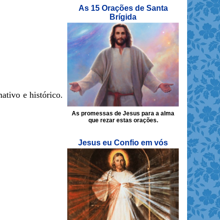
As 15 Orações de Santa
Brígida
ativo e histórico.
As promessas de Jesus para a alma
que rezar estas orações.
Jesus eu Confio em vós