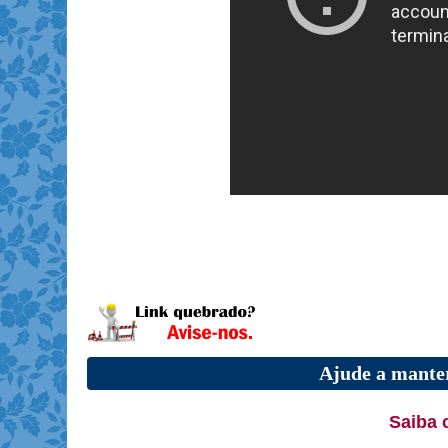
Ajude a manter
Saiba 