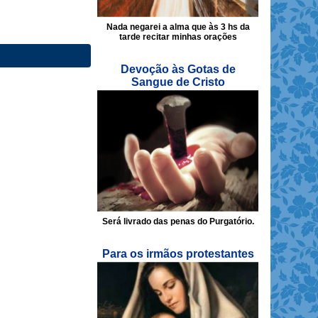
Nada negarei a alma que às 3 hs da
tarde recitar minhas orações
Devoção às Gotas de
Sangue de Cristo
Será livrado das penas do Purgatório.
Para os irmãos protestantes