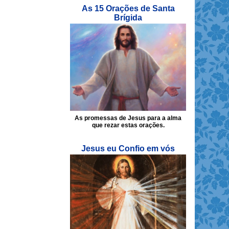
As 15 Orações de Santa
Brígida
As promessas de Jesus para a alma
que rezar estas orações.
Jesus eu Confio em vós