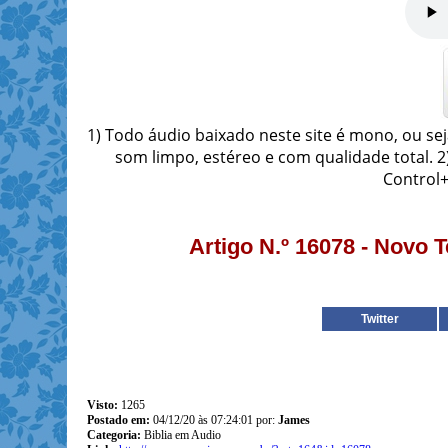
1) Todo áudio baixado neste site é mono, ou se
som limpo, estéreo e com qualidade total. 
Control+
Artigo N.º 16078 - Novo 
Twitter
Visto:
1265
Postado em:
04/12/20 às 07:24:01 por:
James
Categoria:
Biblia em Audio