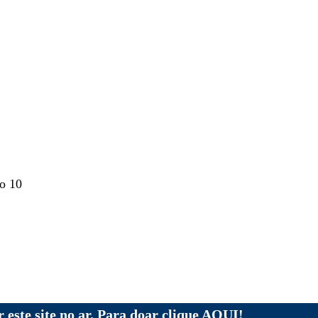
o 10
 este site no ar. Para doar clique AQUI!