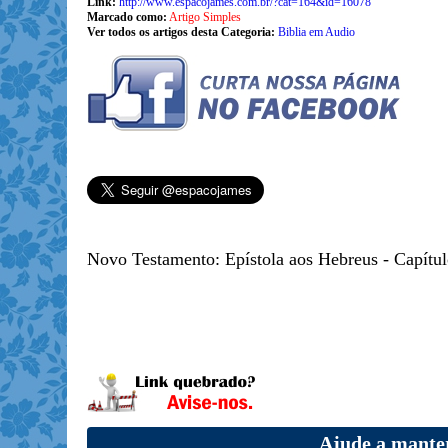
Link:
http://www.espacojames.com.br/?cat=164&id=16078
Marcado como:
Artigo Simples
Ver todos os artigos desta Categoria:
Biblia em Audio
Novo Testamento: Epístola aos Hebreus - Capítul
Ajude a manter