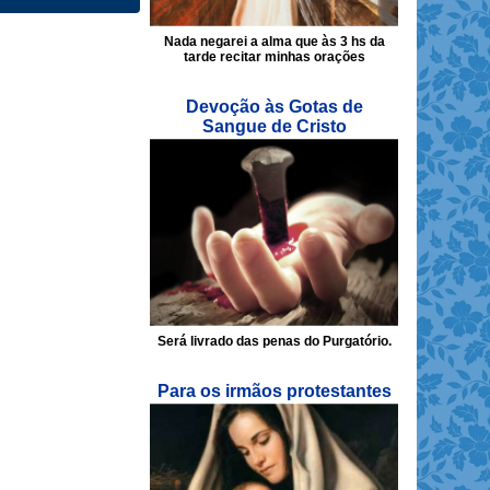
Nada negarei a alma que às 3 hs da
tarde recitar minhas orações
Devoção às Gotas de
Sangue de Cristo
Será livrado das penas do Purgatório.
Para os irmãos protestantes