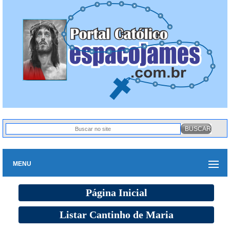
MENU
Página Inicial
Listar Cantinho de Maria