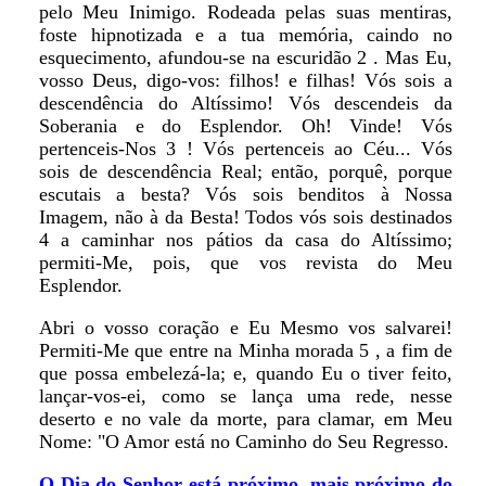
pelo Meu Inimigo. Rodeada pelas suas mentiras,
foste hipnotizada e a tua memória, caindo no
esquecimento, afundou-se na escuridão 2 . Mas Eu,
vosso Deus, digo-vos: filhos! e filhas! Vós sois a
descendência do Altíssimo! Vós descendeis da
Soberania e do Esplendor. Oh! Vinde! Vós
pertenceis-Nos 3 ! Vós pertenceis ao Céu... Vós
sois de descendência Real; então, porquê, porque
escutais a besta? Vós sois benditos à Nossa
Imagem, não à da Besta! Todos vós sois destinados
4 a caminhar nos pátios da casa do Altíssimo;
permiti-Me, pois, que vos revista do Meu
Esplendor.
Abri o vosso coração e Eu Mesmo vos salvarei!
Permiti-Me que entre na Minha morada 5 , a fim de
que possa embelezá-la; e, quando Eu o tiver feito,
lançar-vos-ei, como se lança uma rede, nesse
deserto e no vale da morte, para clamar, em Meu
Nome: "O Amor está no Caminho do Seu Regresso.
O Dia do Senhor está próximo, mais próximo do