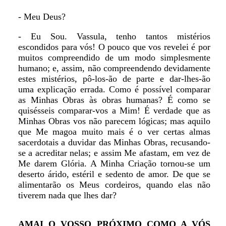
- Meu Deus?
- Eu Sou. Vassula, tenho tantos mistérios
escondidos para vós! O pouco que vos revelei é por
muitos compreendido de um modo simplesmente
humano; e, assim, não compreendendo devidamente
estes mistérios, pô-los-ão de parte e dar-lhes-ão
uma explicação errada. Como é possível comparar
as Minhas Obras às obras humanas? É como se
quisésseis comparar-vos a Mim! É verdade que as
Minhas Obras vos não parecem lógicas; mas aquilo
que Me magoa muito mais é o ver certas almas
sacerdotais a duvidar das Minhas Obras, recusando-
se a acreditar nelas; e assim Me afastam, em vez de
Me darem Glória. A Minha Criação tornou-se um
deserto árido, estéril e sedento de amor. De que se
alimentarão os Meus cordeiros, quando elas não
tiverem nada que lhes dar?
AMAI O VOSSO PRÓXIMO COMO A VÓS