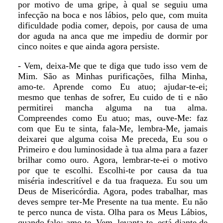
por motivo de uma gripe, à qual se seguiu uma
infecção na boca e nos lábios, pelo que, com muita
dificuldade podia comer, depois, por causa de uma
dor aguda na anca que me impediu de dormir por
cinco noites e que ainda agora persiste.
- Vem, deixa-Me que te diga que tudo isso vem de
Mim. São as Minhas purificações, filha Minha,
amo-te. Aprende como Eu atuo; ajudar-te-ei;
mesmo que tenhas de sofrer, Eu cuido de ti e não
permitirei mancha alguma na tua alma.
Compreendes como Eu atuo; mas, ouve-Me: faz
com que Eu te sinta, fala-Me, lembra-Me, jamais
deixarei que alguma coisa Me preceda, Eu sou o
Primeiro e dou luminosidade à tua alma para a fazer
brilhar como ouro. Agora, lembrar-te-ei o motivo
por que te escolhi. Escolhi-te por causa da tua
miséria indescritível e da tua fraqueza. Eu sou um
Deus de Misericórdia. Agora, podes trabalhar, mas
deves sempre ter-Me Presente na tua mente. Eu não
te perco nunca de vista. Olha para os Meus Lábios,
quando falo: amo-te. Vem, levanta-te, está diante de