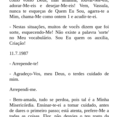
como vosso Deus, mas amanhã, louvar-Me-eis,
adorar-Me-eis e desejar-Me-eis! Vem, Vassula,
nunca te esqueças de Quem Eu Sou, agarra-te a
Mim, chama-Me como ontem 1 e acudir-te-ei.
- Nestas situações, muitos de vocês dizem que foi
sorte, esquecendo-Me! Não existe a palavra 'sorte'
no Meu vocabulário. Sou Eu quem os auxilia,
Criação!
11.7.1987
- Arrepende-te!
- Agradeço-Vos, meu Deus, o terdes cuidado de
mim.
Arrependi-me.
- Bem-amada, tudo se perdoa, pois tal é a Minha
Misericórdia. Ensinar-te-ei a tomar cuidado, antes
de dares o primeiro passo; está atenta, prefere-Me a
todas as coisas. Flor, não desvies o teu rosto da