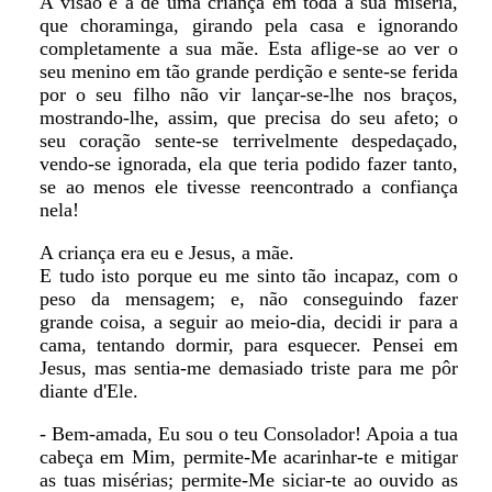
A visão é a de uma criança em toda a sua miséria,
que choraminga, girando pela casa e ignorando
completamente a sua mãe. Esta aflige-se ao ver o
seu menino em tão grande perdição e sente-se ferida
por o seu filho não vir lançar-se-lhe nos braços,
mostrando-lhe, assim, que precisa do seu afeto; o
seu coração sente-se terrivelmente despedaçado,
vendo-se ignorada, ela que teria podido fazer tanto,
se ao menos ele tivesse reencontrado a confiança
nela!
A criança era eu e Jesus, a mãe.
E tudo isto porque eu me sinto tão incapaz, com o
peso da mensagem; e, não conseguindo fazer
grande coisa, a seguir ao meio-dia, decidi ir para a
cama, tentando dormir, para esquecer. Pensei em
Jesus, mas sentia-me demasiado triste para me pôr
diante d'Ele.
- Bem-amada, Eu sou o teu Consolador! Apoia a tua
cabeça em Mim, permite-Me acarinhar-te e mitigar
as tuas misérias; permite-Me siciar-te ao ouvido as