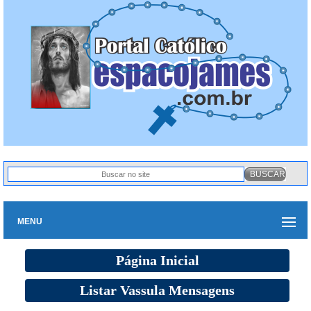
MENU
Página Inicial
Listar Vassula Mensagens