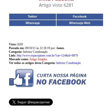
Artigo visto 6281
Twitter
Facebook
Whatsapp
Whatsapp Web
Visto:
6281
Postado em:
09/10/11 às 22:18:19 por:
James
Categoria:
Inferno/ Condenação
Link:
http://www.espacojames.com.br/?cat=124&id=8879
Marcado como:
Artigo Simples
Ver todos os artigos desta Categoria:
Inferno/ Condenação