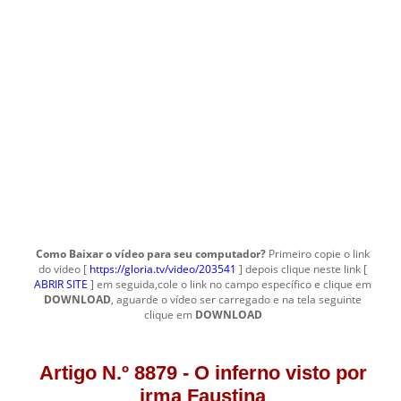
Como Baixar o vídeo para seu computador?
Primeiro copie o link
do video [
https://gloria.tv/video/203541
] depois clique neste link [
ABRIR SITE
] em seguida,cole o link no campo específico e clique em
DOWNLOAD
, aguarde o vídeo ser carregado e na tela seguinte
clique em
DOWNLOAD
Artigo N.º 8879 - O inferno visto por
irma Faustina