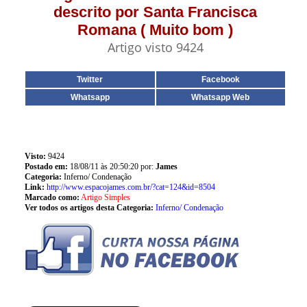
descrito por Santa Francisca
Romana ( Muito bom )
Artigo visto 9424
Twitter
Facebook
Whatsapp
Whatsapp Web
Visto:
9424
Postado em:
18/08/11 às 20:50:20 por:
James
Categoria:
Inferno/ Condenação
Link:
http://www.espacojames.com.br/?cat=124&id=8504
Marcado como:
Artigo Simples
Ver todos os artigos desta Categoria:
Inferno/ Condenação