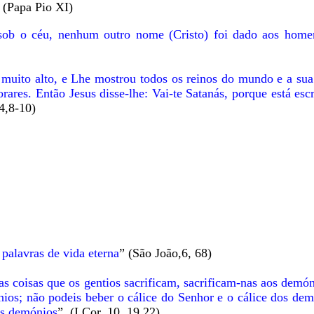
 (Papa Pio XI)
ob o céu, nenhum outro nome (Cristo) foi dado aos homen
uito alto, e Lhe mostrou todos os reinos do mundo e a sua
orares. Então Jesus disse-lhe: Vai-te Satanás, porque está esc
4,8-10)
palavras de vida eterna
” (São João,6, 68)
s coisas que os gentios sacrificam, sacrificam-nas aos demó
os; não podeis beber o cálice do Senhor e o cálice dos dem
os demónios
”. (I Cor. 10, 19,22)