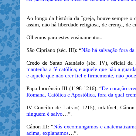
Ao longo da história da Igreja, houve sempre o 
assim, não há liberdade religiosa, de crença, de c
Olhemos para estes ensinamentos:
São Cipriano (séc. III): “
Não há salvação fora da 
Credo de Santo Atanásio (séc. IV), oficial da I
mantenha a fé católica; e aquele que não a guarda
e aquele que não crer fiel e firmemente, não pode
Papa Inocêncio III (1198-1216): “
De coração cre
Romana, Católica e Apostólica, fora da qual cre
IV Concílio de Latrão( 1215), infalível, Câno
ninguém é salvo
…”.
Cânon III: “
Nós excomungamos e anatematizamos t
acima, explanamos
…”.