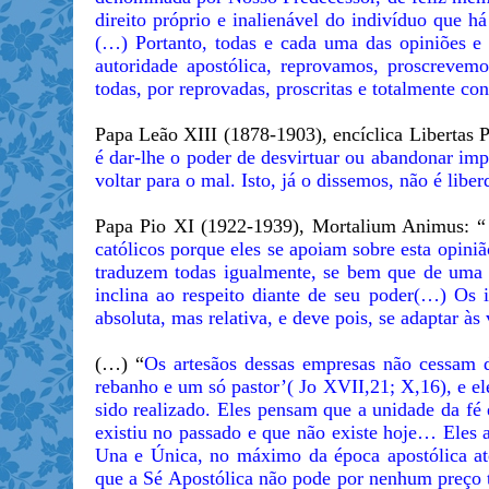
direito próprio e inalienável do indivíduo que há
(…) Portanto, todas e cada uma das opiniões e 
autoridade apostólica, reprovamos, proscreve
todas, por reprovadas, proscritas e totalmente co
Papa Leão XIII (1878-1903), encíclica Libertas
é dar-lhe o poder de desvirtuar ou abandonar im
voltar para o mal. Isto, já o dissemos, não é lib
Papa Pio XI (1922-1939), Mortalium Animus: “
católicos porque eles se apoiam sobre esta opiniã
traduzem todas igualmente, se bem que de uma m
inclina ao respeito diante de seu poder(…) Os i
absoluta, mas relativa, e deve pois, se adaptar à
(…) “
Os artesãos dessas empresas não cessam d
rebanho e um só pastor’( Jo XVII,21; X,16), e el
sido realizado. Eles pensam que a unidade da fé 
existiu no passado e que não existe hoje… Eles a
Una e Única, no máximo da época apostólica até
que a Sé Apostólica não pode por nenhum preço t