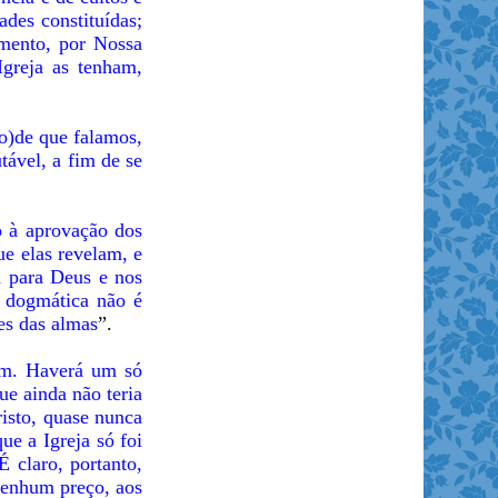
ades constituídas;
umento, por Nossa
greja as tenham,
o)de que falamos,
ável, a fim de se
 à aprovação dos
ue elas revelam, e
a para Deus e nos
e dogmática não é
des das almas
”.
 um. Haverá um só
ue ainda não teria
risto, quase nunca
ue a Igreja só foi
 claro, portanto,
nenhum preço, aos