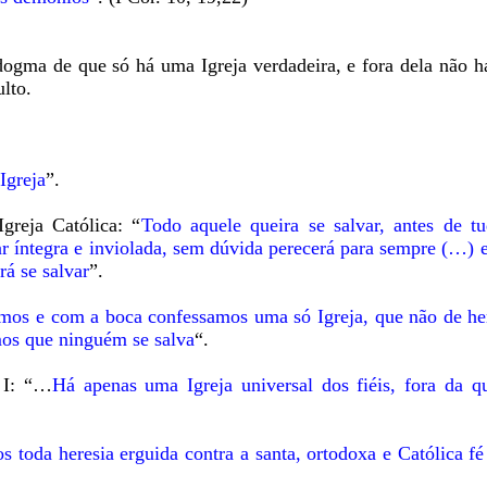
dogma de que só há uma Igreja verdadeira, e fora dela não h
ulto.
Igreja
”.
greja Católica: “
Todo aquele queira se salvar, antes de t
r íntegra e inviolada, sem dúvida perecerá para sempre (…) es
rá se salvar
”.
mos e com a boca confessamos uma só Igreja, que não de her
mos que ninguém se salva
“.
n I: “…
Há apenas uma Igreja universal dos fiéis, fora da q
oda heresia erguida contra a santa, ortodoxa e Católica fé 