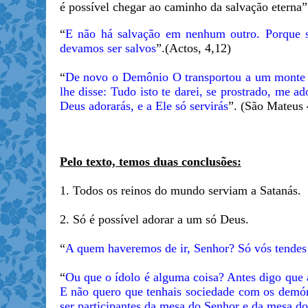
é possível chegar ao caminho da salvação eterna”
“
E não há salvação em nenhum outro. Porque s
devamos ser salvos
”.(Actos, 4,12)
“
De novo o Demônio O transportou a um monte m
lhe disse: Tudo isto te darei, se prostrado, me ad
Deus adorarás, e a Ele só servirás
”. (São Mateus 
Pelo texto, temos duas conclusões:
1. Todos os reinos do mundo serviam a Satanás.
2. Só é possível adorar a um só Deus.
“
A quem haveremos de ir, Senhor? Só vós tendes 
“
Ou que o ídolo é alguma coisa? Antes digo que a
E não quero que tenhais sociedade com os demóni
ser participantes da mesa do Senhor e da mesa d