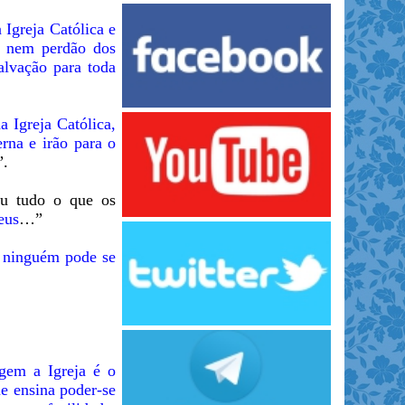
 Igreja Católica e
o nem perdão dos
lvação para toda
 Igreja Católica,
rna e irão para o
”.
rou tudo o que os
eus
…”
al ninguém pode se
igem a Igreja é o
ue ensina poder-se