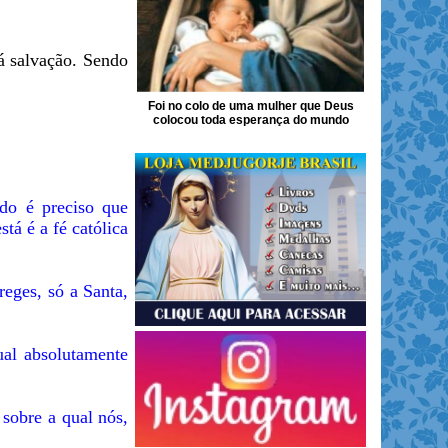
á salvação. Sendo
Foi no colo de uma mulher que Deus
colocou toda esperança do mundo
udo é preciso que
tá é a fé católica
eges, só a Santa,
ual absolutamente
sobre a qual nós,