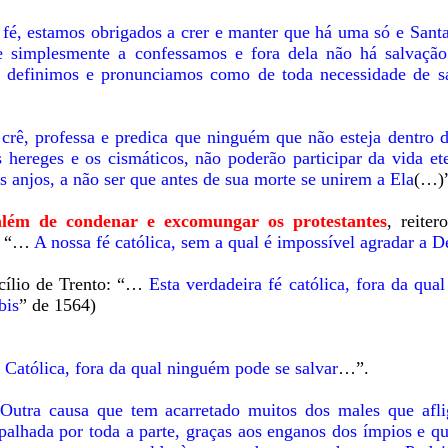
fé, estamos obrigados a crer e manter que há uma só e Santa
e simplesmente a confessamos e fora dela não há salvaçã
 definimos e pronunciamos como de toda necessidade de sa
rê, professa e predica que ninguém que não esteja dentro da
ereges e os cismáticos, não poderão participar da vida ete
s anjos, a não ser que antes de sua morte se unirem a Ela
(…)
 além de condenar e excomungar os protestantes
, reite
u: “…
A nossa fé católica, sem a qual é impossível agradar a D
cílio de Trento: “…
Esta verdadeira fé católica, fora da qu
bis
” de 1564)
a Católica, fora da qual ninguém pode se salvar
…”.
Outra causa que tem acarretado muitos dos males que afl
espalhada por toda a parte, graças aos enganos dos ímpios e q