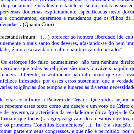
 de proclamar-se nas leis e estabelecer-se em todas as socied
perversas doutrinas explicitamente especificadas neste doc
mos e condenamos; queremos e mandamos que os filhos da I
ndenadas
”. (Quanta Cura)
 Praestantissimum: “(…)
oferecer ao homem liberdade (de cult
punemente o mais santo dos deveres, afastando-se do bem imut
erdade, é uma escravidão da alma na objecção do pecado
.“
Os esforços [do falso ecumenismo] não tem nenhum direito
o errónea que todas as religiões são mais louváveis naquilo q
aneira diferente, o sentimento natural e inato que nos lev
nfelizes infestados por esses erros sustentam que a verdad
s várias exigências dos tempos e lugares às diversas necessida
e citar ao infinito a Palavra de Cristo: ‘Que todos sejam
es repetem esses texto como um desejo e um voto de Cristo q
e de governo,característica da verdadeira e única Igreja de C
firmam que todas ( as igrejas) gozam dos mesmos direitos; q
 os primeiros Concílios Ecuménicos(…). Tal é a situação. É
omar parte em seus congressos, e que não é permitido, por 