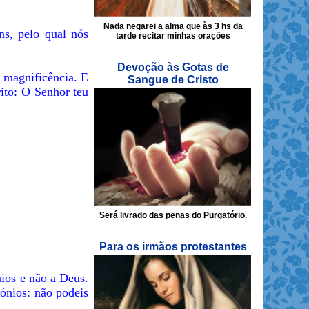
Nada negarei a alma que às 3 hs da
s, pelo qual nós
tarde recitar minhas orações
Devoção às Gotas de
 magnificência. E
Sangue de Cristo
rito: O Senhor teu
Será livrado das penas do Purgatório.
Para os irmãos protestantes
nios e não a Deus.
ónios: não podeis