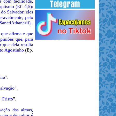
s com facilidade,
ptismo (Ef. 4,5):
 do Salvador, eles
eravelmente, pelo
SanctiAthanasii).
 que afirma e que
piniões que, para
 que dela resulta
nto Agostinho
(Ep.
ira
”.
salvação
”.
 Cristo
”.
vação das almas,
ncia e de cultos é