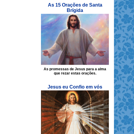
As 15 Orações de Santa
Brígida
As promessas de Jesus para a alma
que rezar estas orações.
Jesus eu Confio em vós