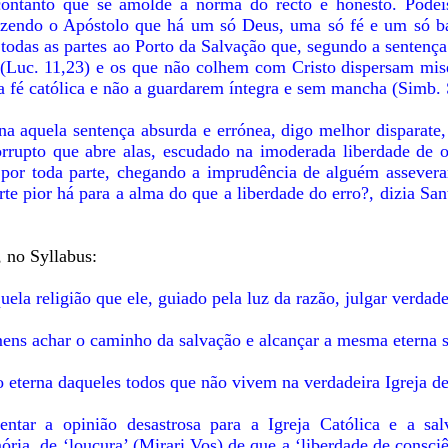
 contanto que se amolde à norma do recto e honesto. Podei
 dizendo o Apóstolo que há um só Deus, uma só fé e um só ba
todas as partes ao Porto da Salvação que, segundo a sentença
o (Luc. 11,23) e os que não colhem com Cristo dispersam mis
a fé católica e não a guardarem íntegra e sem mancha (Simb. 
a aquela sentença absurda e errónea, digo melhor disparate,
orrupto que abre alas, escudado na imoderada liberdade de o
e por toda parte, chegando a imprudência de alguém asseverar
rte pior há para a alma do que a liberdade do erro?, dizia Sa
 no Syllabus:
uela religião que ele, guiado pela luz da razão, julgar verdade
ens achar o caminho da salvação e alcançar a mesma eterna 
 eterna daqueles todos que não vivem na verdadeira Igreja de
tar a opinião desastrosa para a Igreja Católica e a sal
ia, de ‘loucura’ (Mirari Vos) de que a ‘liberdade de consciê