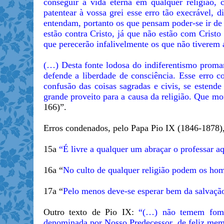
conseguir a vida eterna em qualquer religião,
patentear à vossa grei esse erro tão execrável,
entendam, portanto os que pensam poder-se ir de 
estão contra Cristo, já que não estão com Crist
que perecerão infalivelmente os que não tiverem 
(…) Desta fonte lodosa do indiferentismo proman
defende a liberdade de consciência. Esse erro c
confusão das coisas sagradas e civis, se estend
grande proveito para a causa da religião. Que mo
166)”.
Erros condenados, pelo Papa Pio IX (1846-1878),
15a
“É livre a qualquer um abraçar o professar aq
16a “
No culto de qualquer religião podem os hom
17a “
Pelo menos deve-se esperar bem da salvação
Outro texto de Pio IX:
“(…) não temem fomen
denominada por Nosso Predecessor, de feliz memór