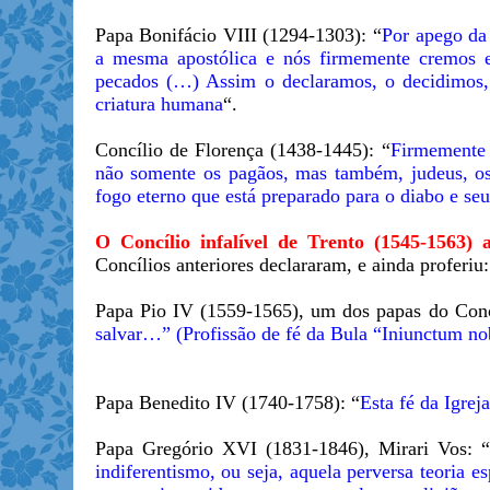
Papa Bonifácio VIII (1294-1303): “
Por apego da 
a mesma apostólica e nós firmemente cremos 
pecados (…) Assim o declaramos, o decidimos,
criatura humana
“.
Concílio de Florença (1438-1445): “
Firmemente c
não somente os pagãos, mas também, judeus, os h
fogo eterno que está preparado para o diabo e seu
O Concílio infalível de Trento (1545-1563)
Concílios anteriores declararam, e ainda proferi
Papa Pio IV (1559-1565), um dos papas do Con
salvar…” (Profissão de fé da Bula “Iniunctum no
Papa Benedito IV (1740-1758): “
Esta fé da Igrej
Papa Gregório XVI (1831-1846), Mirari Vos: “
indiferentismo, ou seja, aquela perversa teoria 