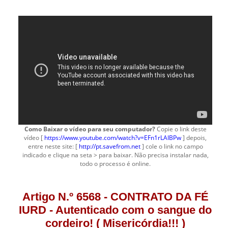
Como Baixar o vídeo para seu computador?
Copie o link deste
vídeo [
https://www.youtube.com/watch?v=EFn1rLAIBPw
] depois,
entre neste site: [
http://pt.savefrom.net
] cole o link no campo
indicado e clique na seta > para baixar. Não precisa instalar nada,
todo o processo é online.
Artigo N.º 6568 - CONTRATO DA FÉ
IURD - Autenticado com o sangue do
cordeiro! ( Misericórdia!!! )