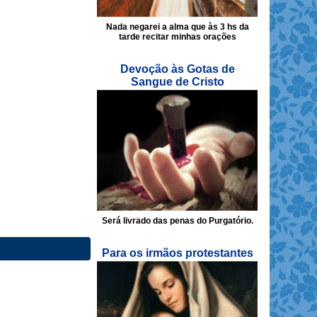
Nada negarei a alma que às 3 hs da
tarde recitar minhas orações
Devoção às Gotas de
Sangue de Cristo
Será livrado das penas do Purgatório.
Para os irmãos protestantes