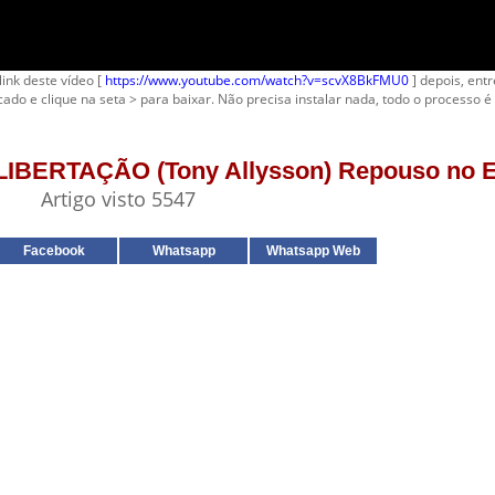
link deste vídeo [
https://www.youtube.com/watch?v=scvX8BkFMU0
] depois, entr
cado e clique na seta > para baixar. Não precisa instalar nada, todo o processo é 
e LIBERTAÇÃO (Tony Allysson) Repouso no E
Artigo visto 5547
Facebook
Whatsapp
Whatsapp Web