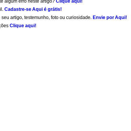
te algum erro neste artigo?
Clique aqui!
il.
Cadastre-se Aqui é grátis!
 seu artigo, testemunho, foto ou curiosidade.
Envie por Aqui!
ações
Clique aqui!