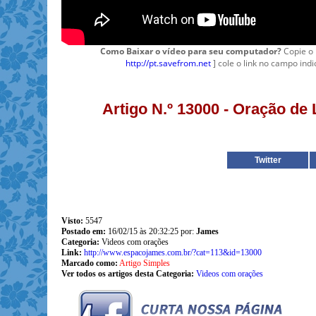
Como Baixar o vídeo para seu computador?
Copie o 
http://pt.savefrom.net
] cole o link no campo indi
Artigo N.º 13000 - Oração d
Twitter
Visto:
5547
Postado em:
16/02/15 às 20:32:25 por:
James
Categoria:
Videos com orações
Link:
http://www.espacojames.com.br/?cat=113&id=13000
Marcado como:
Artigo Simples
Ver todos os artigos desta Categoria:
Videos com orações