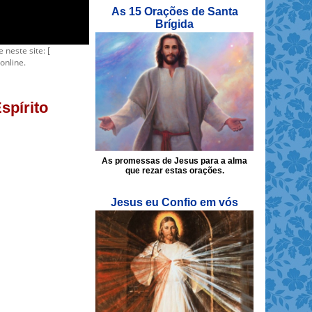
As 15 Orações de Santa
Brígida
e neste site: [
online.
spírito
As promessas de Jesus para a alma
que rezar estas orações.
Jesus eu Confio em vós