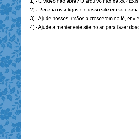
1) - O vídeo não abre? O arquivo não baixa? Exis
2) - Receba os artigos do nosso site em seu e-ma
3) - Ajude nossos irmãos a crescerem na fé, envie
4) - Ajude a manter este site no ar, para fazer do