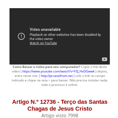
Como Baixar o vídeo para seu computador?
Copie o link deste
vídeo [
https://www.youtube.com/watch?v=F3J_HxDGwwk
] depois,
entre neste site: [
http://pt.savefrom.net
] cole o link no campo
indicado e clique na seta > para baixar. Não precisa instalar nada,
todo o processo é online.
Artigo N.º 12736 - Terço das Santas
Chagas de Jesus Cristo
Artigo visto 7998