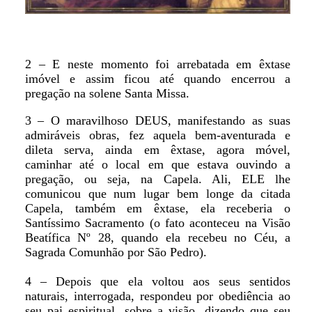
2 – E neste momento foi arrebatada em êxtase
imóvel e assim ficou até quando encerrou a
pregação na solene Santa Missa.
3 – O maravilhoso DEUS, manifestando as suas
admiráveis obras, fez aquela bem-aventurada e
dileta serva, ainda em êxtase, agora móvel,
caminhar até o local em que estava ouvindo a
pregação, ou seja, na Capela. Ali, ELE lhe
comunicou que num lugar bem longe da citada
Capela, também em êxtase, ela receberia o
Santíssimo Sacramento (o fato aconteceu na Visão
Beatífica Nº 28, quando ela recebeu no Céu, a
Sagrada Comunhão por São Pedro).
4 – Depois que ela voltou aos seus sentidos
naturais, interrogada, respondeu por obediência ao
seu pai espiritual, sobre a visão, dizendo que seu