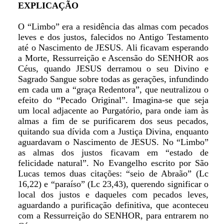
EXPLICAÇÃO
O “Limbo” era a residência das almas com pecados
leves e dos justos, falecidos no Antigo Testamento
até o Nascimento de JESUS. Ali ficavam esperando
a Morte, Ressurreição e Ascensão do SENHOR aos
Céus, quando JESUS derramou o seu Divino e
Sagrado Sangue sobre todas as gerações, infundindo
em cada um a “graça Redentora”, que neutralizou o
efeito do “Pecado Original”. Imagina-se que seja
um local adjacente ao Purgatório, para onde iam às
almas a fim de se purificarem dos seus pecados,
quitando sua dívida com a Justiça Divina, enquanto
aguardavam o Nascimento de JESUS. No “Limbo”
as almas dos justos ficavam em “estado de
felicidade natural”. No Evangelho escrito por São
Lucas temos duas citações: “seio de Abraão” (Lc
16,22) e “paraíso” (Lc 23,43), querendo significar o
local dos justos e daqueles com pecados leves,
aguardando a purificação definitiva, que aconteceu
com a Ressurreição do SENHOR, para entrarem no