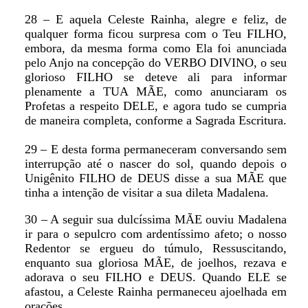
28 – E aquela Celeste Rainha, alegre e feliz, de
qualquer forma ficou surpresa com o Teu FILHO,
embora, da mesma forma como Ela foi anunciada
pelo Anjo na concepção do VERBO DIVINO, o seu
glorioso FILHO se deteve ali para informar
plenamente a TUA MÃE, como anunciaram os
Profetas a respeito DELE, e agora tudo se cumpria
de maneira completa, conforme a Sagrada Escritura.
29 – E desta forma permaneceram conversando sem
interrupção até o nascer do sol, quando depois o
Unigênito FILHO de DEUS disse a sua MÃE que
tinha a intenção de visitar a sua dileta Madalena.
30 – A seguir sua dulcíssima MÃE ouviu Madalena
ir para o sepulcro com ardentíssimo afeto; o nosso
Redentor se ergueu do túmulo, Ressuscitando,
enquanto sua gloriosa MÃE, de joelhos, rezava e
adorava o seu FILHO e DEUS. Quando ELE se
afastou, a Celeste Rainha permaneceu ajoelhada em
orações.