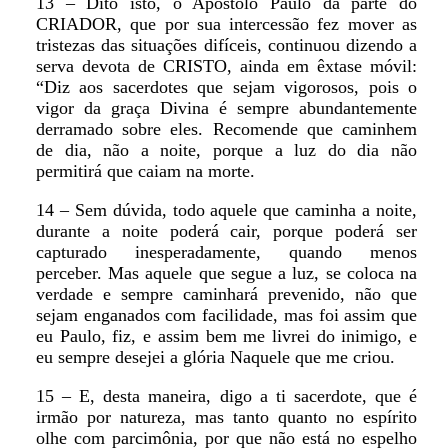
13 – Dito isto, o Apostolo Paulo da parte do
CRIADOR, que por sua intercessão fez mover as
tristezas das situações difíceis, continuou dizendo a
serva devota de CRISTO, ainda em êxtase móvil:
“Diz aos sacerdotes que sejam vigorosos, pois o
vigor da graça Divina é sempre abundantemente
derramado sobre eles. Recomende que caminhem
de dia, não a noite, porque a luz do dia não
permitirá que caiam na morte.
14 – Sem dúvida, todo aquele que caminha a noite,
durante a noite poderá cair, porque poderá ser
capturado inesperadamente, quando menos
perceber. Mas aquele que segue a luz, se coloca na
verdade e sempre caminhará prevenido, não que
sejam enganados com facilidade, mas foi assim que
eu Paulo, fiz, e assim bem me livrei do inimigo, e
eu sempre desejei a glória Naquele que me criou.
15 – E, desta maneira, digo a ti sacerdote, que é
irmão por natureza, mas tanto quanto no espírito
olhe com parcimônia, por que não está no espelho