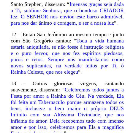
Santo Stephen, disseram: “
Imensas graças seja dada
a Ti, sublime Senhora, que o bondoso CRIADOR
fez. O SENHOR nos enviou este barco admirável,
para nos dar ânimo e coragem, e ser a nossa luz
”.
12 – Então São Jerônimo ao mesmo tempo e junto
com São Gregório cantou: “
Toda a vida humana
estaria aniquilada, se não fosse à instrução religiosa
e o puro fervor, que nos fez espíritos piedosos,
puros e retos. Sempre nos manifestamos como
novos suplicantes, na verdade feitos por Ti, ó
Rainha Celeste, que nos elegeu
”.
13 – Outras gloriosas virgens, cantando
suavemente, disseram: “
Celebremos todos juntos a
Festa por amor a Rainha do Céu. Na verdade, Ela
foi feita um Tabernaculo porque armazena todos os
bens, inclusive o bem maior o próprio DEUS
Infinito com sua Altíssima Divindade, que nos
inflama de amor. Dela recebemos tudo com imenso
amor e por isso, celebremos para Ela a magnífica