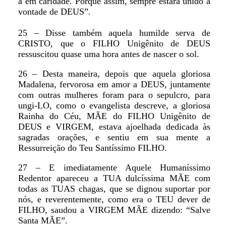
a em caridade. Porque assim, sempre estará unido a
vontade de DEUS”.
25 – Disse também aquela humilde serva de
CRISTO, que o FILHO Unigênito de DEUS
ressuscitou quase uma hora antes de nascer o sol.
26 – Desta maneira, depois que aquela gloriosa
Madalena, fervorosa em amor a DEUS, juntamente
com outras mulheres foram para o sepulcro, para
ungi-LO, como o evangelista descreve, a gloriosa
Rainha do Céu, MÃE do FILHO Unigênito de
DEUS e VIRGEM, estava ajoelhada dedicada às
sagradas orações, e sentiu em sua mente a
Ressurreição do Teu Santíssimo FILHO.
27 – E imediatamente Aquele Humaníssimo
Redentor apareceu a TUA dulcíssima MÃE com
todas as TUAS chagas, que se dignou suportar por
nós, e reverentemente, como era o TEU dever de
FILHO, saudou a VIRGEM MÃE dizendo: “Salve
Santa MÃE”.