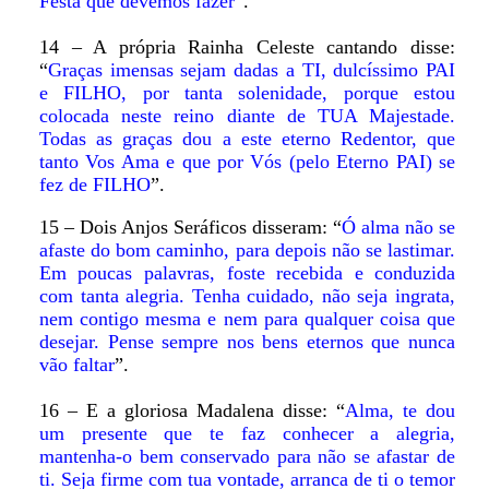
Festa que devemos fazer
”.
14 – A própria Rainha Celeste cantando disse:
“
Graças imensas sejam dadas a TI, dulcíssimo PAI
e FILHO, por tanta solenidade, porque estou
colocada neste reino diante de TUA Majestade.
Todas as graças dou a este eterno Redentor, que
tanto Vos Ama e que por Vós (pelo Eterno PAI) se
fez de FILHO
”.
15 – Dois Anjos Seráficos disseram: “
Ó alma não se
afaste do bom caminho, para depois não se lastimar.
Em poucas palavras, foste recebida e conduzida
com tanta alegria. Tenha cuidado, não seja ingrata,
nem contigo mesma e nem para qualquer coisa que
desejar. Pense sempre nos bens eternos que nunca
vão faltar
”.
16 – E a gloriosa Madalena disse: “
Alma, te dou
um presente que te faz conhecer a alegria,
mantenha-o bem conservado para não se afastar de
ti. Seja firme com tua vontade, arranca de ti o temor