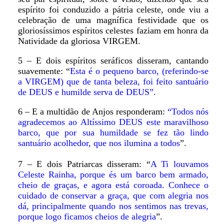
espírito foi conduzido a pátria celeste, onde viu a
celebração de uma magnífica festividade que os
gloriosíssimos espíritos celestes faziam em honra da
Natividade da gloriosa VIRGEM.
5 – E dois espíritos seráficos disseram, cantando
suavemente: “
Esta é o pequeno barco, (referindo-se
a VIRGEM) que de tanta beleza, foi feito santuário
de DEUS e humilde serva de DEUS”.
6 – E a multidão de Anjos responderam:
“Todos nós
agradecemos ao Altíssimo DEUS este maravilhoso
barco, que por sua humildade se fez tão lindo
santuário acolhedor, que nos ilumina a todos
”.
7 – E dois Patriarcas disseram: “
A Ti louvamos
Celeste Rainha, porque és um barco bem armado,
cheio de graças, e agora está coroada. Conhece o
cuidado de conservar a graça, que com alegria nos
dá, principalmente quando nos sentimos nas trevas,
porque logo ficamos cheios de alegria
”.