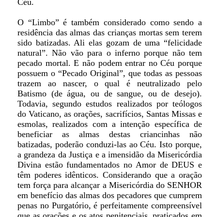
Céu.
O “Limbo” é também considerado como sendo a
residência das almas das crianças mortas sem terem
sido batizadas. Ali elas gozam de uma “felicidade
natural”. Não vão para o inferno porque não tem
pecado mortal. E não podem entrar no Céu porque
possuem o “Pecado Original”, que todas as pessoas
trazem ao nascer, o qual é neutralizado pelo
Batismo (de água, ou de sangue, ou de desejo).
Todavia, segundo estudos realizados por teólogos
do Vaticano, as orações, sacrifícios, Santas Missas e
esmolas, realizados com a intenção específica de
beneficiar as almas destas criancinhas não
batizadas, poderão conduzi-las ao Céu. Isto porque,
a grandeza da Justiça e a imensidão da Misericórdia
Divina estão fundamentados no Amor de DEUS e
têm poderes idênticos. Considerando que a oração
tem força para alcançar a Misericórdia do SENHOR
em benefício das almas dos pecadores que cumprem
penas no Purgatório, é perfeitamente compreensível
que as orações e os atos penitenciais, praticados em