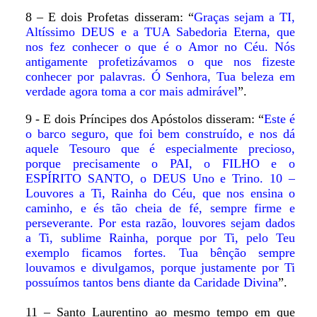
8 – E dois Profetas disseram: “
Graças sejam a TI,
Altíssimo DEUS e a TUA Sabedoria Eterna, que
nos fez conhecer o que é o Amor no Céu. Nós
antigamente profetizávamos o que nos fizeste
conhecer por palavras. Ó Senhora, Tua beleza em
verdade agora toma a cor mais admirável
”.
9 - E dois Príncipes dos Apóstolos disseram: “
Este é
o barco seguro, que foi bem construído, e nos dá
aquele Tesouro que é especialmente precioso,
porque precisamente o PAI, o FILHO e o
ESPÍRITO SANTO, o DEUS Uno e Trino. 10 –
Louvores a Ti, Rainha do Céu, que nos ensina o
caminho, e és tão cheia de fé, sempre firme e
perseverante. Por esta razão, louvores sejam dados
a Ti, sublime Rainha, porque por Ti, pelo Teu
exemplo ficamos fortes. Tua bênção sempre
louvamos e divulgamos, porque justamente por Ti
possuímos tantos bens diante da Caridade Divina
”.
11 – Santo Laurentino ao mesmo tempo em que