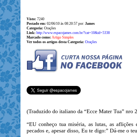
Visto:
7240
Postado em:
02/06/10 às 08:20:57 por:
James
Categoria:
Orações
Link:
http://www.espacojames.com.br/?cat=10&id=5338
Marcado como:
Artigo Simples
Ver todos os artigos desta Categoria:
Orações
(Traduzido do italiano da “Ecce Mater Tua” nro
“EU conheço tua miséria, as lutas, as aflições
pecados e, apesar disso, Eu te digo:” Dá-me o te