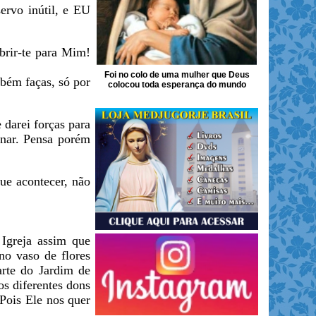
ervo inútil, e EU
brir-te para Mim!
Foi no colo de uma mulher que Deus
bém faças, só por
colocou toda esperança do mundo
 darei forças para
inar. Pensa porém
ue acontecer, não
Igreja assim que
no vaso de flores
rte do Jardim de
s diferentes dons
 Pois Ele nos quer