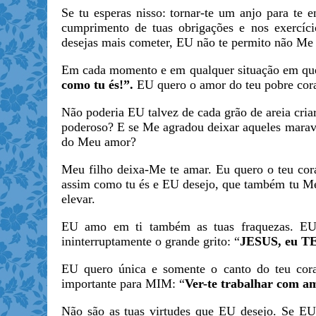
Se tu esperas nisso: tornar-te um anjo para t
cumprimento de tuas obrigações e nos exercíci
desejas mais cometer, EU não te permito não Me
Em cada momento e em qualquer situação em que t
como tu és!”.
EU quero o amor do teu pobre coraç
Não poderia EU talvez de cada grão de areia cria
poderoso? E se Me agradou deixar aqueles maravi
do Meu amor?
Meu filho deixa-Me te amar. Eu quero o teu co
assim como tu és e EU desejo, que também tu Me
elevar.
EU amo em ti também as tuas fraquezas. EU
ininterruptamente o grande grito: “
JESUS, eu T
EU quero única e somente o canto do teu cora
importante para MIM: “
Ver-te trabalhar com a
Não são as tuas virtudes que EU desejo. Se EU ti