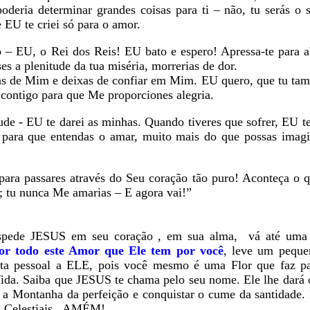
deria determinar grandes coisas para ti – não, tu serás o s
 EU te criei só para o amor.
– EU, o Rei dos Reis! EU bato e espero! Apressa-te para a
s a plenitude da tua miséria, morrerias de dor.
as de Mim e deixas de confiar em Mim. EU quero, que tu tam
 contigo para que Me proporciones alegria.
de - EU te darei as minhas. Quando tiveres que sofrer, EU te
to para que entendas o amar, muito mais do que possas imag
ara passares através do Seu coração tão puro! Aconteça o q
r; tu nunca Me amarias – E agora vai!”
pede JESUS em seu coração , em sua alma, vá até uma 
or todo este Amor que Ele tem por você
, leve um peque
rta pessoal a ELE, pois você mesmo é uma Flor que faz pa
a. Saiba que JESUS te chama pelo seu nome. Ele lhe dará o
ir a Montanha da perfeição e conquistar o cume da santidade.
as Celestiais. AMÉM!