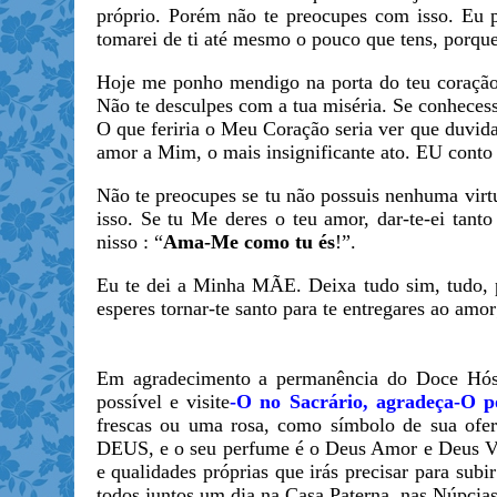
próprio. Porém não te preocupes com isso. Eu po
tomarei de ti até mesmo o pouco que tens, porque
Hoje me ponho mendigo na porta do teu coração 
Não te desculpes com a tua miséria. Se conhecesse
O que feriria o Meu Coração seria ver que duvid
amor a Mim, o mais insignificante ato. EU conto
Não te preocupes se tu não possuis nenhuma virtu
isso. Se tu Me deres o teu amor, dar-te-ei tan
nisso : “
Ama-Me como tu és
!”.
Eu te dei a Minha MÃE. Deixa tudo sim, tudo, p
esperes tornar-te santo para te entregares ao amo
Em agradecimento a permanência do Doce Hós
possível e visite
-O no Sacrário, agradeça-O p
frescas ou uma rosa, como símbolo de sua ofe
DEUS, e o seu perfume é o Deus Amor e Deus Vid
e qualidades próprias que irás precisar para sub
todos juntos um dia na Casa Paterna, nas Núpci