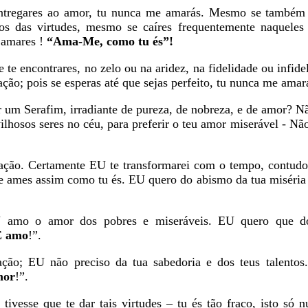
e entregares ao amor, tu nunca me amarás. Mesmo se também
os das virtudes, mesmo se caíres frequentemente naquele
 amares !
“Ama-Me, como tu és”!
e encontrares, no zelo ou na aridez, na fidelidade ou infide
ão; pois se esperas até que sejas perfeito, tu nunca me amar
r um Serafim, irradiante de pureza, de nobreza, e de amor? 
lhosos seres no céu, para preferir o teu amor miserável - Nã
ração. Certamente EU te transformarei com o tempo, contud
 ames assim como tu és. EU quero do abismo da tua miséria 
 amo o amor dos pobres e miseráveis. EU quero que do
E amo
!”.
ção; EU não preciso da tua sabedoria e dos teus talentos
mor
!”.
vesse que te dar tais virtudes – tu és tão fraco, isto só n