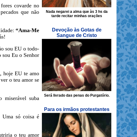
 fores covarde no
s pecados que não
Nada negarei a alma que às 3 hs da
tarde recitar minhas orações
lidade:
“Ama-Me
Devoção às Gotas de
Sangue de Cristo
ás!
Não sou EU o todo-
o sou Eu o Senhor
o, hoje EU te amo
ver o teu amor se
Será livrado das penas do Purgatório.
 miserável suba
Para os irmãos protestantes
. Uma só coisa é
utriria o teu amor