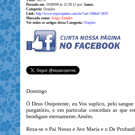
Visto:
38170
Postado em:
10/09/09 às 22:58:12 por:
James
Categoria:
Orações
Link:
http://www.espacojames.com.br/?cat=10&id=3035
Marcado como:
Artigo Simples
Ver todos os artigos desta Categoria:
Orações
Domingo
Ó Deus Onipotente, eu Vos suplico, pelo sangue 
purgatório, e em particular concedais as que e
bendigam eternamente.Amém.
Reza-se o Pai Nosso e Ave Maria e o De Profundi