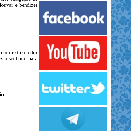
louvar e bendizer
e com extrema dor
esta senhora, para
io
.