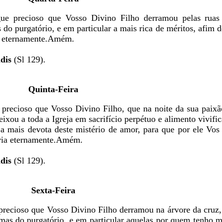
gue precioso que Vosso Divino Filho derramou pelas ruas
s do purgatório, e em particular a mais rica de méritos, afim 
ga eternamente.Amém.
dis
(Sl 129).
Quinta-Feira
precioso que Vosso Divino Filho, que na noite da sua paixã
ou a toda a Igreja em sacrifício perpétuo e alimento vivifica
ar a mais devota deste mistério de amor, para que por ele Vo
ória eternamente.Amém.
dis
(Sl 129).
Sexta-Feira
precioso que Vosso Divino Filho derramou na árvore da cruz,
almas do purgatório, e em particular aquelas por quem tenho 