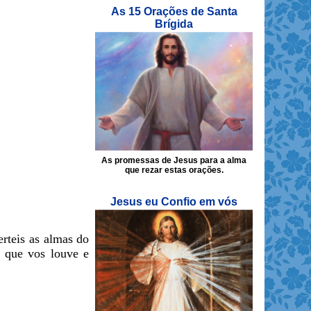
As 15 Orações de Santa
Brígida
As promessas de Jesus para a alma
que rezar estas orações.
Jesus eu Confio em vós
rteis as almas do
a que vos louve e