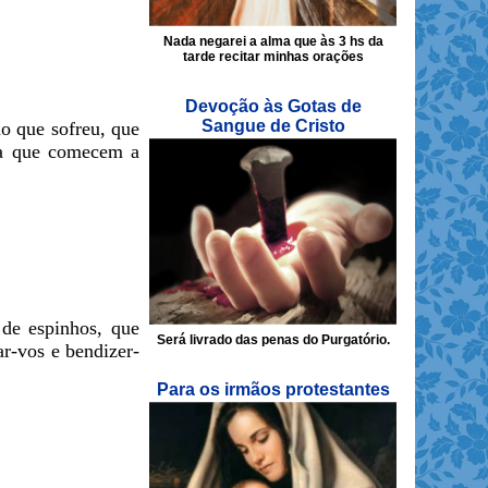
Nada negarei a alma que às 3 hs da
tarde recitar minhas orações
Devoção às Gotas de
Sangue de Cristo
o que sofreu, que
ara que comecem a
de espinhos, que
Será livrado das penas do Purgatório.
ar-vos e bendizer-
Para os irmãos protestantes