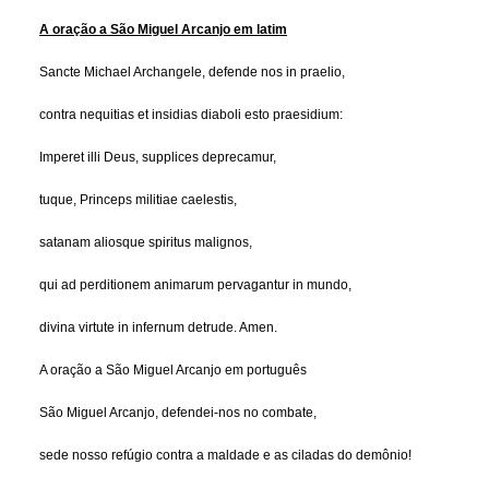
A oração a São Miguel Arcanjo em latim
Sancte Michael Archangele, defende nos in praelio,
contra nequitias et insidias diaboli esto praesidium:
Imperet illi Deus, supplices deprecamur,
tuque, Princeps militiae caelestis,
satanam aliosque spiritus malignos,
qui ad perditionem animarum pervagantur in mundo,
divina virtute in infernum detrude. Amen.
A oração a São Miguel Arcanjo em português
São Miguel Arcanjo, defendei-nos no combate,
sede nosso refúgio contra a maldade e as ciladas do demônio!