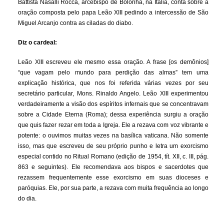
Battista Nasalli Rocca, arcebispo de Bolonha, na Itália, conta sobre a
oração composta pelo papa Leão XIII pedindo a intercessão de São
Miguel Arcanjo contra as ciladas do diabo.
Diz o cardeal:
Leão XIII escreveu ele mesmo essa oração. A frase [os demônios]
“que vagam pelo mundo para perdição das almas” tem uma
explicação histórica, que nos foi referida várias vezes por seu
secretário particular, Mons. Rinaldo Angelo. Leão XIII experimentou
verdadeiramente a visão dos espíritos infernais que se concentravam
sobre a Cidade Eterna (Roma); dessa experiência surgiu a oração
que quis fazer rezar em toda a Igreja. Ele a rezava com voz vibrante e
potente: o ouvimos muitas vezes na basílica vaticana. Não somente
isso, mas que escreveu de seu próprio punho e letra um exorcismo
especial contido no Ritual Romano (edição de 1954, tít. XII, c. III, pág.
863 e seguintes). Ele recomendava aos bispos e sacerdotes que
rezassem frequentemente esse exorcismo em suas dioceses e
paróquias. Ele, por sua parte, a rezava com muita frequência ao longo
do dia.