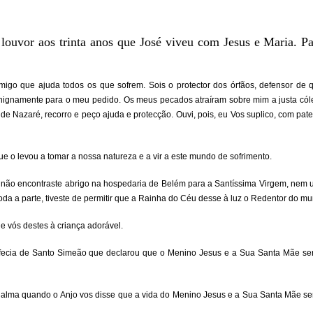
m louvor aos trinta anos que José viveu com Jesus e Maria. P
amigo que ajuda todos os que sofrem. Sois o protector dos órfãos, defensor d
benignamente para o meu pedido. Os meus pecados atraíram sobre mim a justa cóle
 de Nazaré, recorro e peço ajuda e protecção. Ouvi, pois, eu Vos suplico, com pat
que o levou a tomar a nossa natureza e a vir a este mundo de sofrimento.
 não encontraste abrigo na hospedaria de Belém para a Santíssima Virgem, nem u
da a parte, tiveste de permitir que a Rainha do Céu desse à luz o Redentor do m
 vós destes à criança adorável.
ofecia de Santo Simeão que declarou que o Menino Jesus e a Sua Santa Mãe ser
a alma quando o Anjo vos disse que a vida do Menino Jesus e a Sua Santa Mãe ser