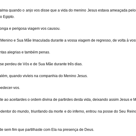
a alma quando o anjo vos disse que a vida do menino Jesus estava ameaçada pelos
o Egipto.
 longa e perigosa viagem vos causou.
o Menino e Sua Mãe Imaculada durante a vossa viagem de regresso, de volta à voss
antas alegrias e também penas.
 se perdeu de Vós e de Sua Mãe durante três dias.
salém, quando vivíeis na companhia do Menino Jesus.
bedecer-vos.
te ao aceitardes o ordem divina de partirdes desta vida, deixando assim Jesus e M
dentor do mundo, triunfando da morte e do inferno, entrou na posse do Seu Reino
ade sem fim que partilhaste com Ela na presença de Deus.