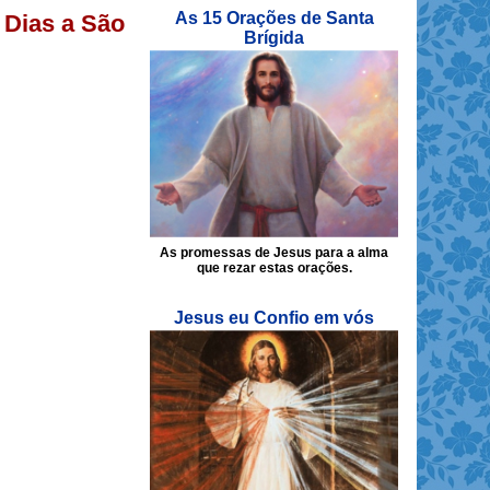
As 15 Orações de Santa
 Dias a São
Brígida
As promessas de Jesus para a alma
que rezar estas orações.
Jesus eu Confio em vós