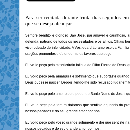
Para ser recitada durante trinta dias seguidos e
que se deseja alcançar.
Sempre bendito e glorioso São José, pai amável e carinhoso, 
defenda, patrono de todos os necessitados e os aflitos. Olhais 
vivo rodeado de infelicidade. A Vós, guardião amoroso da Família
orações prementes e obtende-me os favores que peço.
Eu vo-lo peço pela misericórdia infinita do Filho Eterno de Deus, 
Eu vo-lo peço pela amargura e sofrimento que suportaste quando
Deus pudesse nascer. Depois, tendo-lhe sido recusado lugar em to
Eu vo-lo peço pelo amor e pelo poder do Santo Nome de Jesus que
Eu vo-lo peço pela tortura dolorosa que sentiste aquando da pr
nossos pecados e do seu grande amor por nós.
Eu vo-lo peço pelo vosso grande sofrimento e dor que sentiste n
nossos pecados e do seu grande amor por nós.