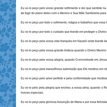
Eu vo-lo peço pelo vosso grande sofrimento e dor que sentiste n
de fugir do plano deles com o Menino e Sua Mãe Santíssima para 
Eu vo-lo peço por todo o sofrimento, mágoa e trabalhos que essa
Eu vo-lo peço por todo o cuidado que tiveste em proteger o Divin
Eu vo-lo peço pela vossa vida tranquila em Nazaré onde tiveste t
Eu vo-lo peço pela vossa grande tristeza quando o Divino Menino
Eu vo-lo peço pela vossa alegria, quando O encontraste em Jeru
Eu vo-lo peço pela maravilhosa submissão que Ele mostrou em o
Eu vo-lo peço pelo amor perfeito e pela conformidade que mostras
Eu vo-lo pelo pela alegria que encheu a vossa alma, quando o Re
honras especiais.
Eu vo-lo peço pela gloriosa Assunção de Maria e por essa felicid