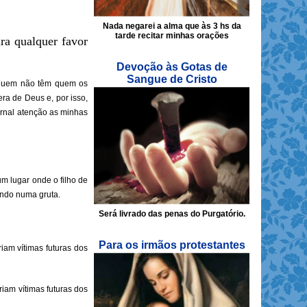
Nada negarei a alma que às 3 hs da
tarde recitar minhas orações
ara qualquer favor
Devoção às Gotas de
Sangue de Cristo
e quem não têm quem os
ra de Deus e, por isso,
ernal atenção as minhas
m lugar onde o filho de
undo numa gruta.
Será livrado das penas do Purgatório.
Para os irmãos protestantes
iam vítimas futuras dos
iam vítimas futuras dos