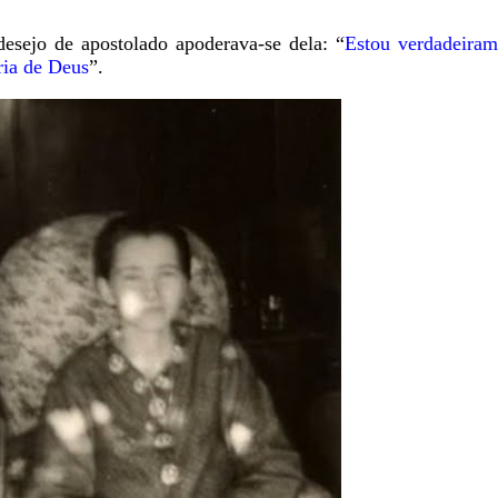
desejo de apostolado apoderava-se dela: “
Estou verdadeiram
ria de Deus
”.