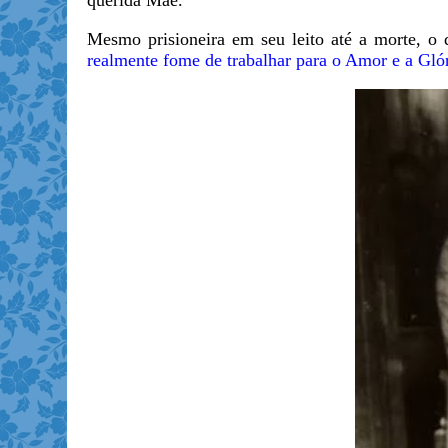
querida Mãe.
Mesmo prisioneira em seu leito até a morte, o 
realmente fome de trabalhar para o Amor e a Gló