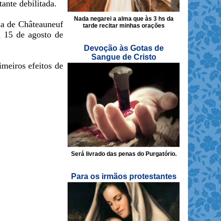
ante debilitada.
Nada negarei a alma que às 3 hs da
ia de Châteauneuf
tarde recitar minhas orações
 15 de agosto de
Devoção às Gotas de
Sangue de Cristo
meiros efeitos de
Será livrado das penas do Purgatório.
Para os irmãos protestantes