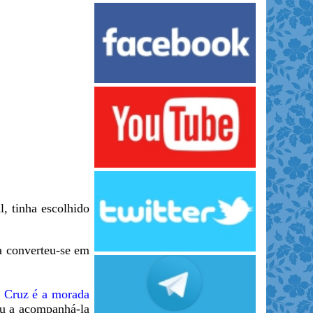
l, tinha escolhido
da converteu-se em
 Cruz é a morada
ou a acompanhá-la