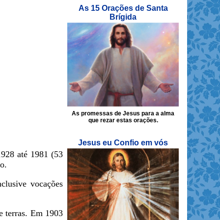
As 15 Orações de Santa
Brígida
As promessas de Jesus para a alma
que rezar estas orações.
Jesus eu Confio em vós
928 até 1981 (53
o.
nclusive vocações
e terras. Em 1903