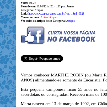
Visto:
10928
Postado em:
11/01/12 às 20:41:27 por:
James
Categoria:
Artigos
Link:
http://www.espacojames.com.br/?cat=1&id=9328
Marcado como:
Artigo Simples
Ver todos os artigos desta Categoria:
Artigos
Vamos conhecer MARTHE ROBIN (ou Marta Rubin
ANOS) alimentando-se somente da Eucaristia. Por
Esta pequena camponesa ficou 53 anos no leito
sacerdotais ou consagradas. Recebeu mais de 100
Marta nasceu em 13 de março de 1902, em Château