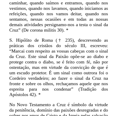
caminhar, quando saímos e entramos, quando nos
vestimos, quando nos lavamos, quando iniciamos as
refeições, quando nos vamos deitar, quando nos
sentamos, nessas ocasiões e em todas as nossas
demais atividades persignamo-nos a testa o sinal da
Cruz” (De corona militis 30). *
S. Hipólito de Roma († 235), descrevendo as
práticas dos cristãos do século III, escreveu:
“Marcai com respeito as vossas cabeças com o sinal
da Cruz. Este sinal da Paixão opõe-se ao diabo e
protege contra o diabo, se é feito com fé, não por
ostentação, mas em virtude da convicção de que é
um escudo protetor. É um sinal como outrora foi o
Cordeiro verdadeiro; ao fazer o sinal da Cruz na
fronte e sobre os olhos, rechaçamos aquele que nos
espreita para nos condenar” (Tradição dos
Apóstolos 42). *
No Novo Testamento a Cruz é símbolo da virtude
da penitência, domínio das paixões desregradas e do
sofrer por amor de Cristo e da Igreja pelas salvação