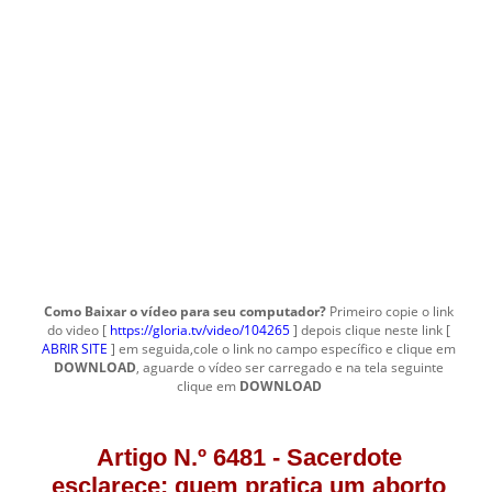
Como Baixar o vídeo para seu computador?
Primeiro copie o link
do video [
https://gloria.tv/video/104265
] depois clique neste link [
ABRIR SITE
] em seguida,cole o link no campo específico e clique em
DOWNLOAD
, aguarde o vídeo ser carregado e na tela seguinte
clique em
DOWNLOAD
Artigo N.º 6481 - Sacerdote
esclarece: quem pratica um aborto