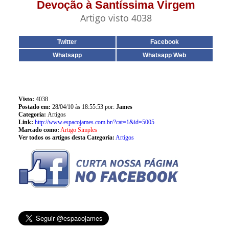
Devoção à Santíssima Virgem
Artigo visto 4038
Twitter
Facebook
Whatsapp
Whatsapp Web
Visto:
4038
Postado em:
28/04/10 às 18:55:53 por:
James
Categoria:
Artigos
Link:
http://www.espacojames.com.br/?cat=1&id=5005
Marcado como:
Artigo Simples
Ver todos os artigos desta Categoria:
Artigos