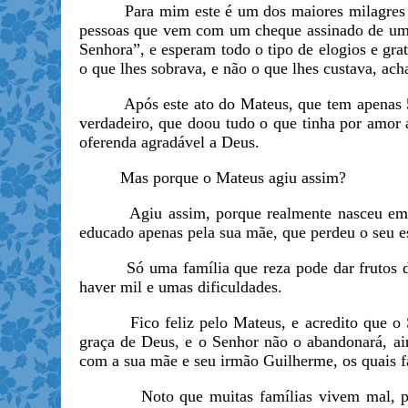
Para mim este é um dos maiores milagres real
pessoas que vem com um cheque assinado de uma
Senhora”, e esperam todo o tipo de elogios e gra
o que lhes sobrava, e não o que lhes custava,
Após este ato do Mateus, que tem apenas 5 ani
verdadeiro, que doou tudo o que tinha por amor 
oferenda agradável a Deus.
Mas porque o Mateus agiu assim?
Agiu assim, porque realmente nasceu em um b
educado apenas pela sua mãe, que perdeu o seu 
Só uma família que reza pode dar frutos de sa
haver mil e umas dificuldades.
Fico feliz pelo Mateus, e acredito que o Senh
graça de Deus, e o Senhor não o abandonará, a
com a sua mãe e seu irmão Guilherme, os quais f
Noto que muitas famílias vivem mal, porque