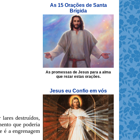
As 15 Orações de Santa
Brígida
As promessas de Jesus para a alma
que rezar estas orações.
Jesus eu Confio em vós
lares destruídos,
imento que poderia
que é a engrenagem