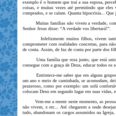
exemplo é o homem que trai a sua esposa, perceb
coisas, e muitas vezes até permitindo que eles
comprados, e se calam. Quanta hipocrisia... Que j
Muitas famílias não vivem a verdade, com me
Senhor Jesus disse: “A verdade vos libertará!”.
Infelizmente muitos filhos, vivem também n
comprometer com realidades concretas, para nã
de conta. Assim, de faz de conta por parte dos filh
Uma família que reza junto, que está unida no
consegue com a graça de Deus, educar todos os se
Entristece-me saber que em alguns grupos de 
um ano e meio de caminhada, se acomodam, deix
prazeroso, como por exemplo: um sofá confortáve
colocam Deus em segundo lugar em suas vidas, e
Vem-me a mente neste momento, as pessoas do
não vivem, e etc... Até chegarem a onde deseja
tudo, abandonam os cargos assumidos na Igreja,