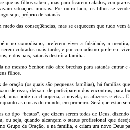
e que os filhos sabem, mas para ficarem calados, compra-os
 vivam situações imorais. Por outro lado, os filhos se ven
ogo sujo, próprio de satanás.
do das conseqüências, mas se esquecem que tudo vem à 
o comodismo, preferem viver a falsidade, a mentira, 
o serem cobrados mais tarde, e por comodismo preferem vi
os, e dos pais, satanás destrói a família.
 mesmo Senhor, não abre brechas para satanás entrar e d
us filhos.
oração (os quais são pequenas famílias), há famílias que
am de rezar, deixam de participarem dos encontros, para b
l, uma noite na chooperia, a novela, os afazeres e etc... 
nquanto as coisas do mundo, em primeiro. Será que estão se
 tipo “beatas”, que dizem serem todas de Deus, dizendo 
m, ou seja, quando alcançam o status profissional que des
 no Grupo de Oração, e na família, e criam um novo Deus pa