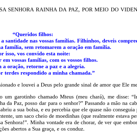
NOSSA SENHORA RAINHA DA PAZ, POR MEIO DO VIDE
“Queridos filhos:
 a santidade nas vossas famílias. Filhinhos, deveis compr
 na família, sem retomarem a oração em família.
r isso, vos convido esta noite:
r em vossas famílias, com os vossos filhos.
a oração, retorne a paz e a alegria.
r terdes respondido a minha chamada.”
ionado e louvei a Deus pelo grande sinal de amor que E
garotinho chamado Mteus (meu chará), me disse: “Ir
ha da Paz, posso dar para o senhor?” Passando a mão na cabe
 abriu a sua bolsa, e eu percebia que ele quase não conseguia
ntente, um saco cheio de moedinhas (que realmente estava pe
sa Senhora!”. Minha vontade era de chorar, de ver que embora
orações abertos a Sua graça, e os conduz.