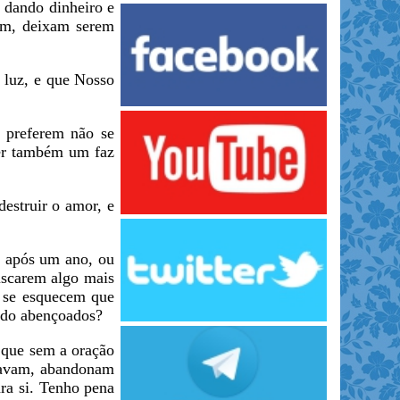
 dando dinheiro e
dem, deixam serem
luz, e que Nosso
preferem não se
ver também um faz
estruir o amor, e
 após um ano, ou
uscarem algo mais
E se esquecem que
ndo abençoados?
que sem a oração
ejavam, abandonam
ra si. Tenho pena