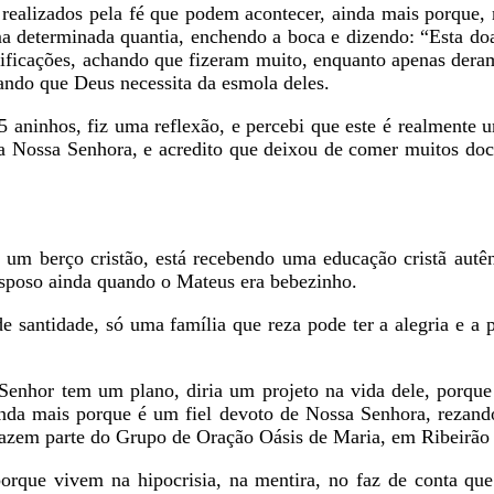
izados pela fé que podem acontecer, ainda mais porque, m
 determinada quantia, enchendo a boca e dizendo: “Esta do
tificações, achando que fizeram muito, enquanto apenas dera
 achando que Deus necessita da esmola deles.
nhos, fiz uma reflexão, e percebi que este é realmente um
a Nossa Senhora, e acredito que deixou de comer muitos doci
erço cristão, está recebendo uma educação cristã autênt
esposo ainda quando o Mateus era bebezinho.
ntidade, só uma família que reza pode ter a alegria e a 
or tem um plano, diria um projeto na vida dele, porque 
inda mais porque é um fiel devoto de Nossa Senhora, rezan
azem parte do Grupo de Oração Oásis de Maria, em Ribeirão 
 vivem na hipocrisia, na mentira, no faz de conta qu