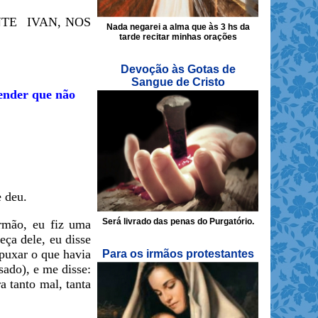
NTE IVAN, NOS
Nada negarei a alma que às 3 hs da
tarde recitar minhas orações
Devoção às Gotas de
Sangue de Cristo
eender que não
le me deu.
Será livrado das penas do Purgatório.
mão, eu fiz uma
ça dele, eu disse
 puxar o que havia
Para os irmãos protestantes
sado), e me disse:
 tanto mal, tanta