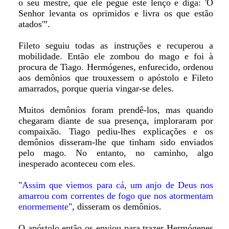
o seu mestre, que ele pegue este lenço e diga: 'O
Senhor levanta os oprimidos e livra os que estão
atados'”.
Fileto seguiu todas as instruções e recuperou a
mobilidade. Então ele zombou do mago e foi à
procura de Tiago. Hermógenes, enfurecido, ordenou
aos demônios que trouxessem o apóstolo e Fileto
amarrados, porque queria vingar-se deles.
Muitos demônios foram prendê-los, mas quando
chegaram diante de sua presença, imploraram por
compaixão. Tiago pediu-lhes explicações e os
demônios disseram-lhe que tinham sido enviados
pelo mago. No entanto, no caminho, algo
inesperado aconteceu com eles.
"
Assim que viemos para cá, um anjo de Deus nos
amarrou com correntes de fogo que nos atormentam
enormemente
", disseram os demônios.
O apóstolo então os enviou para trazer Hermógenes