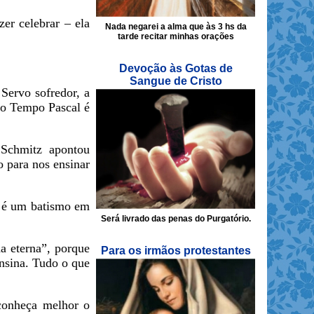
er celebrar – ela
Nada negarei a alma que às 3 hs da
tarde recitar minhas orações
Devoção às Gotas de
Sangue de Cristo
Servo sofredor, a
do Tempo Pascal é
Schmitz apontou
o para nos ensinar
– é um batismo em
Será livrado das penas do Purgatório.
a eterna”, porque
Para os irmãos protestantes
nsina. Tudo o que
onheça melhor o