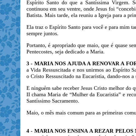
Espírito Santo do que a Santíssima Virgem. S
continuou em seu ventre, onde Jesus foi “concebid
Batista. Mais tarde, ela reuniu a Igreja para a pr
Ela traz o Espírito Santo para você e para mim t
sempre juntos.
Portanto, é apropriado que maio, que é quase s
Pentecostes, seja dedicado a Maria.
3 - MARIA NOS AJUDA A RENOVAR A 
a Vida Ressuscitada e nos unirmos ao Espírito S
o Cristo Ressuscitado na Eucaristia, dando-nos a
E ninguém sabe receber Jesus Cristo melhor do qu
II chama Maria de “Mulher da Eucaristia” e rec
Santíssimo Sacramento.
Maio, o mês mais comum para as primeiras comu
4 - MARIA NOS ENSINA A REZAR PELO