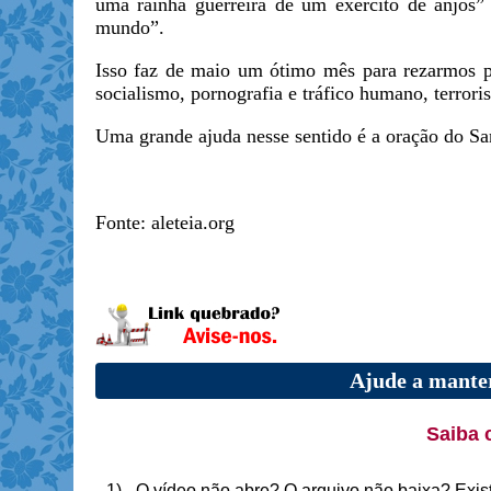
uma rainha guerreira de um exército de anjos”
mundo”.
Isso faz de maio um ótimo mês para rezarmos p
socialismo, pornografia e tráfico humano, terrori
Uma grande ajuda nesse sentido é a oração do Sa
Fonte: aleteia.org
Ajude a manter
Saiba 
1) - O vídeo não abre? O arquivo não baixa? Exis