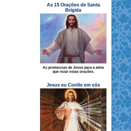
As 15 Orações de Santa
Brígida
As promessas de Jesus para a alma
que rezar estas orações.
Jesus eu Confio em vós