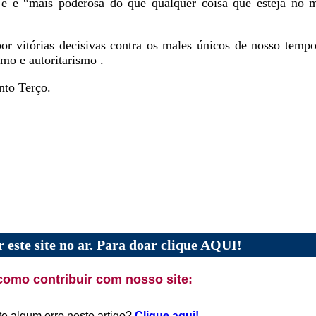
 e é “mais poderosa do que qualquer coisa que esteja no
or vitórias decisivas contra os males únicos de nosso tem
smo e autoritarismo .
nto Terço.
 este site no ar. Para doar clique AQUI!
como contribuir com nosso site:
te algum erro neste artigo?
Clique aqui!