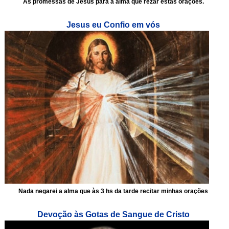
As promessas de Jesus para a alma que rezar estas orações.
Jesus eu Confio em vós
Nada negarei a alma que às 3 hs da tarde recitar minhas orações
Devoção às Gotas de Sangue de Cristo